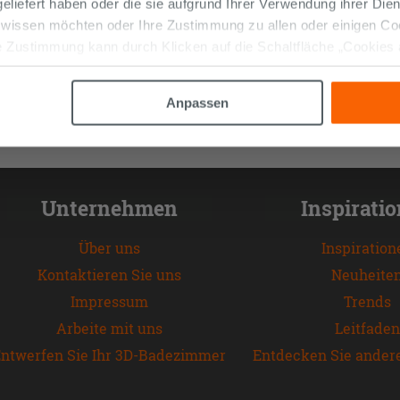
 geliefert haben oder die sie aufgrund Ihrer Verwendung ihrer Di
 wissen möchten oder Ihre Zustimmung zu allen oder einigen C
 Zustimmung kann durch Klicken auf die Schaltfläche „Cookies
altfläche "X" klicken, können Sie das Surfen erst nach der Insta
Anpassen
Unternehmen
Inspirati
Über uns
Inspiration
Kontaktieren Sie uns
Neuheite
Impressum
Trends
Arbeite mit uns
Leitfaden
ntwerfen Sie Ihr 3D-Badezimmer
Entdecken Sie ander