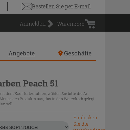
Warenkorb
Bestellen Sie
per E-mail
Anmelden
Warenkorb
Angebote
Geschäfte
arben Peach 51
it dem Kauf fortzufahren, wählen Sie bitte die Art
Menge des Produkts aus, das in den Warenkorb gelegt
en soll
Entdecken
Sie die