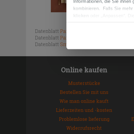
Informationen, die Sie ihnen
kombinieren. Falls Sie mehr
klicken
oder „Anpassen“. Die
werden. Wenn Sie auf die Sch
Cookies fortsetzen.
Datenblatt
Paint SoftTouch
Datenblatt
Paint UltraMatt
Datenblatt
Smalto Universal
Online kaufen
Musterstücke
Bestellen Sie mit uns
Wie man online kauft
Lieferzeiten und -kosten
Problemlose lieferung
E
Widerrufsrecht