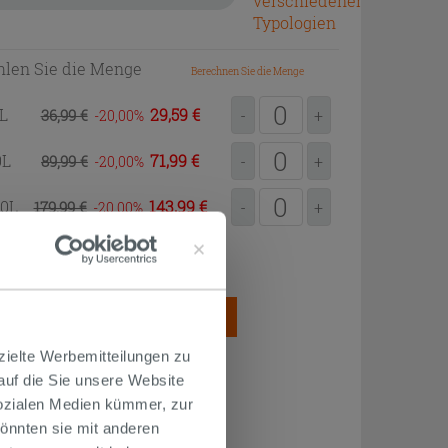
verschiedenen
Typologien
len Sie die Menge
Berechnen Sie die Menge
0L
29,59 €
36,99 €
-
+
-20,00
0L
71,99 €
89,99 €
-
+
-20,00
00L
143,99 €
179,99 €
-
+
-20,00
2
ung = 0,20L/m
SAMTMENGE
ZUM EINKAUFSKORB
HINZUFÜGEN
zielte Werbemitteilungen zu
 auf die Sie unsere Website
Sozialen Medien kümmer, zur
önnten sie mit anderen