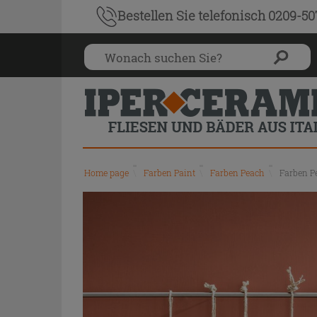
Bestellen Sie
telefonisch 0209-5
Home page
\
Farben Paint
\
Farben Peach
\
Farben P