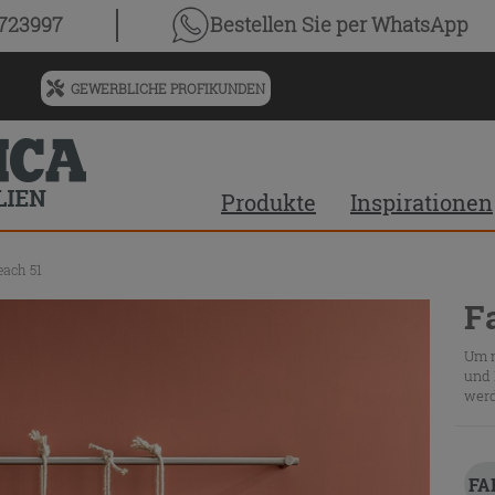
0723997
Bestellen Sie
per WhatsApp
GEWERBLICHE PROFIKUNDEN
Menü
für
vorgeschlagenen
Siteinhalt
Produkte
Inspirationen
und
Suchprotokoll
each 51
F
Um m
und 
werd