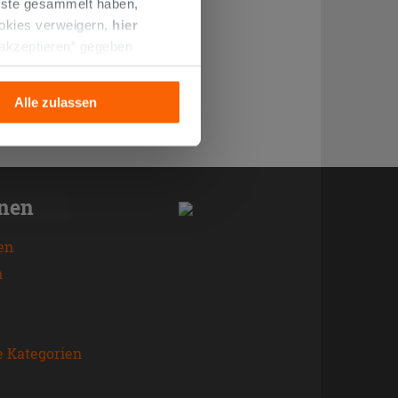
enste gesammelt haben,
ookies verweigern,
hier
 akzeptieren“ gegeben
llation der technischen
Alle zulassen
onen
en
n
e Kategorien