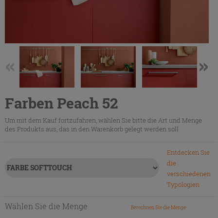
Farben Peach 52
Um mit dem Kauf fortzufahren, wählen Sie bitte die Art und Menge
des Produkts aus, das in den Warenkorb gelegt werden soll
Entdecken Sie
die
verschiedenen
Typologien
Wählen Sie die Menge
Berechnen Sie die Menge