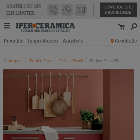
BESTELLEN SIE
GEWERBLICHE
PROFIKUNDE
EIN MUSTER
Produkte
Inspirationen
Angebote
Geschäfte
Home page
\
Farben Paint
\
Farben Peach
\
Farben Peach 52