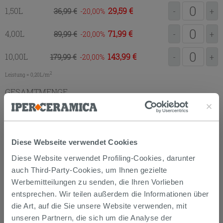
1,50L
29,59 €
36,99 €
-
+
-20,00
4,00L
71,99 €
89,99 €
-
+
-20,00
10,00L
143,99 €
179,99 €
-
+
-20,00
2
Leistung = 0,20L/m
GESAMTMENGE
ZUM EINKAUFSKORB
HINZUFÜGEN
Diese Webseite verwendet Cookies
Diese Website verwendet Profiling-Cookies, darunter
auch Third-Party-Cookies, um Ihnen gezielte
Datenblatt
Paint SoftTouch
Werbemitteilungen zu senden, die Ihren Vorlieben
Datenblatt
Paint UltraMatt
entsprechen. Wir teilen außerdem die Informationen über
Datenblatt
Smalto Universal
die Art, auf die Sie unsere Website verwenden, mit
unseren Partnern, die sich um die Analyse der