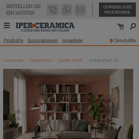
BESTELLEN SIE
GEWERBLICHE
PROFIKUNDE
EIN MUSTER
Produkte
Inspirationen
Angebote
Geschäfte
Home page
\
Farben Paint
\
Farben Peach
\
Farben Peach 50