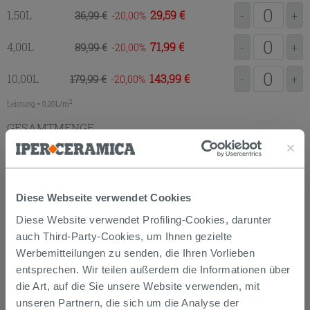
1,50L
29,59 €
36,99 €
-
+
-20,00
4,00L
71,99 €
89,99 €
-
+
-20,00
10,00L
143,99 €
179,99 €
-
+
-20,00
2
Leistung = 0,20L/m
GESAMTMENGE
ZUM EINKAUFSKORB
HINZUFÜGEN
Diese Webseite verwendet Cookies
Diese Website verwendet Profiling-Cookies, darunter
auch Third-Party-Cookies, um Ihnen gezielte
Datenblatt
Paint SoftTouch
Werbemitteilungen zu senden, die Ihren Vorlieben
Datenblatt
Paint UltraMatt
entsprechen. Wir teilen außerdem die Informationen über
Datenblatt
Smalto Universal
die Art, auf die Sie unsere Website verwenden, mit
unseren Partnern, die sich um die Analyse der