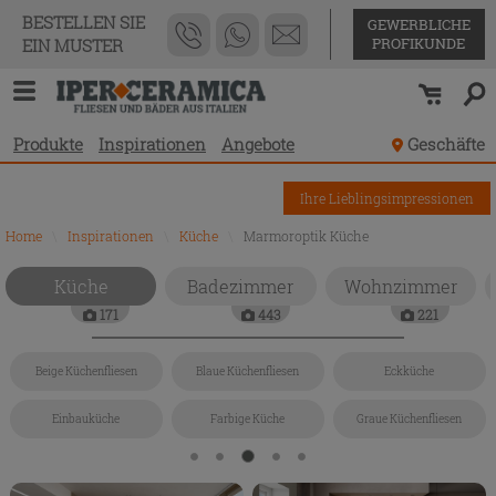
BESTELLEN SIE
GEWERBLICHE
PROFIKUNDE
EIN MUSTER
Produkte
Inspirationen
Angebote
Geschäfte
Ihre Lieblingsimpressionen
Home
\
Inspirationen
\
Küche
\
Marmoroptik Küche
Küche
Badezimmer
Wohnzimmer
171
443
221
Beige Küchenfliesen
Blaue Küchenfliesen
Eckküche
Einbauküche
Farbige Küche
Graue Küchenfliesen