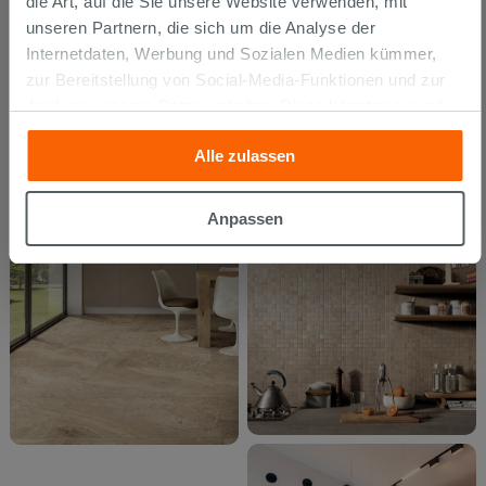
die Art, auf die Sie unsere Website verwenden, mit
unseren Partnern, die sich um die Analyse der
Internetdaten, Werbung und Sozialen Medien kümmer,
zur Bereitstellung von Social-Media-Funktionen und zur
Analyse unseres Datenverkehrs. Diese könnten sie mit
anderen Informationen, die Sie ihnen geliefert haben oder
Alle zulassen
die sie aufgrund Ihrer Verwendung ihrer Dienste
gesammelt haben, kombinieren. Falls Sie mehr wissen
möchten oder Ihre Zustimmung zu allen oder einigen
Anpassen
Cookies verweigern,
hier klicken
oder „Anpassen“. Die
Zustimmung kann durch Klicken auf die Schaltfläche
„Cookies akzeptieren“ gegeben werden. Wenn Sie auf
die Schaltfläche "X" klicken, können Sie das Surfen erst
nach der Installation der technischen Cookies fortsetzen.