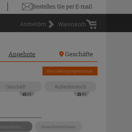
Warenkorb
Bestellen Sie
per E-mail
Anmelden
Warenkorb
Angebote
Geschäfte
Ihre Lieblingsimpressionen
Geschäft
Außenbereich
69
93
arbige Küche
Graue Küchenfliesen