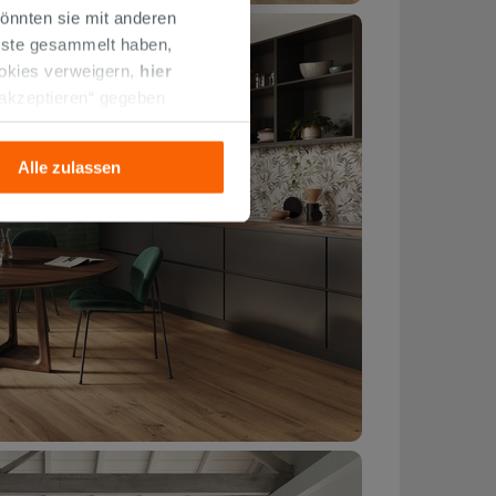
önnten sie mit anderen
enste gesammelt haben,
ookies verweigern,
hier
 akzeptieren“ gegeben
llation der technischen
Alle zulassen