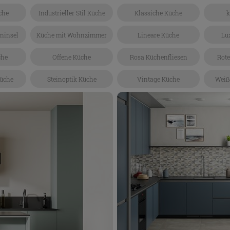
che
Industrieller Stil Küche
Klassiche Küche
k
ninsel
Küche mit Wohnzimmer
Lineare Küche
Lu
che
Offene Küche
Rosa Küchenfliesen
Rote
üche
Steinoptik Küche
Vintage Küche
Weiß