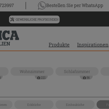
0723997
Bestellen Sie
per WhatsApp
GEWERBLICHE PROFIKUNDEN
Menü
für
vorgeschlagenen
Siteinhalt
Produkte
Inspirationen
und
Suchprotokoll
Wohnzimmer
Schlafzimmer
3
221
56
iesen
Eckküche
Einbauküche
F