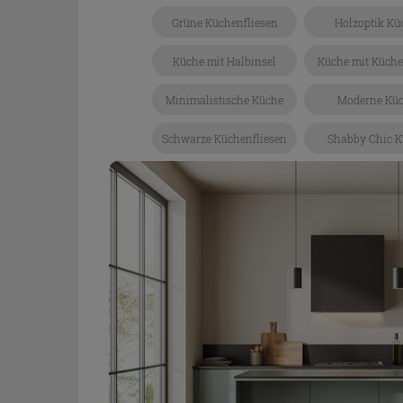
Grüne Küchenfliesen
Holzoptik Kü
Küche mit Halbinsel
Küche mit Küche
Minimalistische Küche
Moderne Kü
Schwarze Küchenfliesen
Shabby Chic K