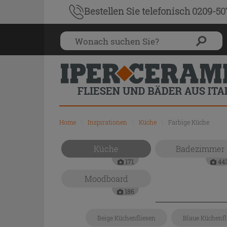
Bestellen Sie
telefonisch 0209-5
Home
\
Inspirationen
\
Küche
\
Farbige Küche
Küche
Badezimmer
171
44
Moodboard
186
Beige Küchenfliesen
Blaue Küchenfl