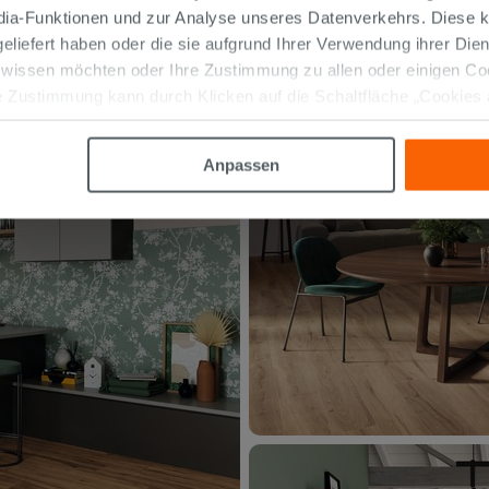
edia-Funktionen und zur Analyse unseres Datenverkehrs. Diese k
 geliefert haben oder die sie aufgrund Ihrer Verwendung ihrer Di
 wissen möchten oder Ihre Zustimmung zu allen oder einigen C
 Zustimmung kann durch Klicken auf die Schaltfläche „Cookies
altfläche "X" klicken, können Sie das Surfen erst nach der Insta
Anpassen