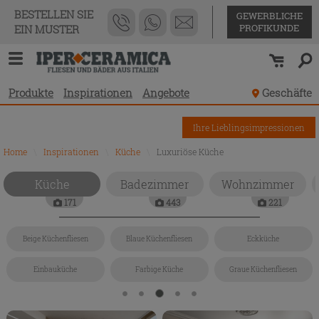
BESTELLEN SIE
GEWERBLICHE
PROFIKUNDE
EIN MUSTER
Produkte
Inspirationen
Angebote
Geschäfte
Ihre Lieblingsimpressionen
Home
\
Inspirationen
\
Küche
\
Luxuriöse Küche
Küche
Badezimmer
Wohnzimmer
171
443
221
Beige Küchenfliesen
Blaue Küchenfliesen
Eckküche
Einbauküche
Farbige Küche
Graue Küchenfliesen