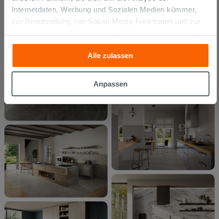
Internetdaten, Werbung und Sozialen Medien kümmer,
zur Bereitstellung von Social-Media-Funktionen und zur
Analyse unseres Datenverkehrs. Diese könnten sie mit
anderen Informationen, die Sie ihnen geliefert haben oder
Alle zulassen
die sie aufgrund Ihrer Verwendung ihrer Dienste
gesammelt haben, kombinieren. Falls Sie mehr wissen
möchten oder Ihre Zustimmung zu allen oder einigen
Anpassen
Cookies verweigern,
hier klicken
oder „Anpassen“. Die
Zustimmung kann durch Klicken auf die Schaltfläche
„Cookies akzeptieren“ gegeben werden. Wenn Sie auf
die Schaltfläche "X" klicken, können Sie das Surfen erst
nach der Installation der technischen Cookies fortsetzen.