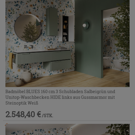
Badmöbel BLUES 160 cm 3 Schubladen Salbeigrün und
Unitop-Waschbecken HIDE links aus Gussmarmor mit
Steinoptik Weiß
2.548,40 €
/STK.
Im Geschäft oder über den Kundenservice bestellbar