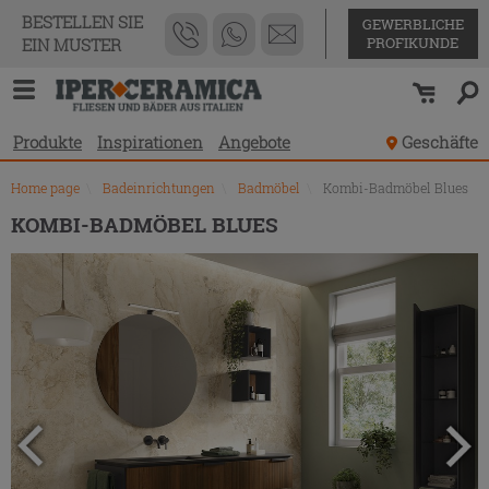
Produktverzeichnis
BESTELLEN SIE
GEWERBLICHE
PROFIKUNDE
EIN MUSTER
Produkte
Inspirationen
Angebote
Geschäfte
Home page
\
Badeinrichtungen
\
Badmöbel
\
Kombi-Badmöbel Blues
KOMBI-BADMÖBEL BLUES