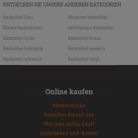
ENTDECKEN SIE UNSERE ANDEREN KATEGORIEN
Badmöbel blau
Moderne badmöbel
Blaues Badezimmer
salbeigrüne Badmöbel
Badmöbel Grün
Badmöbel braun
Badmöbel holzoptik
Badmöbel modern
Badmöbel schwarz
Badmöbel weiß
Online kaufen
Musterstücke
Bestellen Sie mit uns
Wie man online kauft
Lieferzeiten und -kosten