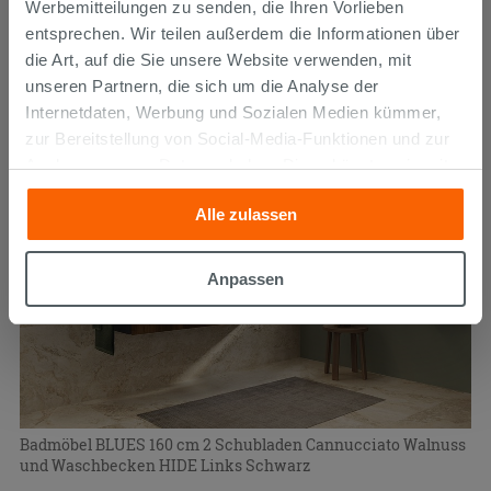
Werbemitteilungen zu senden, die Ihren Vorlieben
entsprechen. Wir teilen außerdem die Informationen über
1.698,50 €
/STK.
die Art, auf die Sie unsere Website verwenden, mit
unseren Partnern, die sich um die Analyse der
Internetdaten, Werbung und Sozialen Medien kümmer,
zur Bereitstellung von Social-Media-Funktionen und zur
Analyse unseres Datenverkehrs. Diese könnten sie mit
anderen Informationen, die Sie ihnen geliefert haben oder
Alle zulassen
die sie aufgrund Ihrer Verwendung ihrer Dienste
gesammelt haben, kombinieren. Falls Sie mehr wissen
möchten oder Ihre Zustimmung zu allen oder einigen
Anpassen
Cookies verweigern,
hier klicken
oder „Anpassen“. Die
Zustimmung kann durch Klicken auf die Schaltfläche
„Cookies akzeptieren“ gegeben werden. Wenn Sie auf
die Schaltfläche "X" klicken, können Sie das Surfen erst
nach der Installation der technischen Cookies fortsetzen.
Badmöbel BLUES 160 cm 2 Schubladen Cannucciato Walnuss
und Waschbecken HIDE Links Schwarz