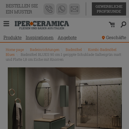
BESTELLEN SIE
GEWERBLICHE
PROFIKUNDE
EIN MUSTER
Produkte
Inspirationen
Angebote
Geschäfte
Home page
\
Badeinrichtungen
\
Badmöbel
\
Kombi-Badmöbel
Blues
\
Badmöbel BLUES 90 cm 1 gerippte Schublade Salbeigrün matt
und Platte 1,8 cm Eiche mit Knorren