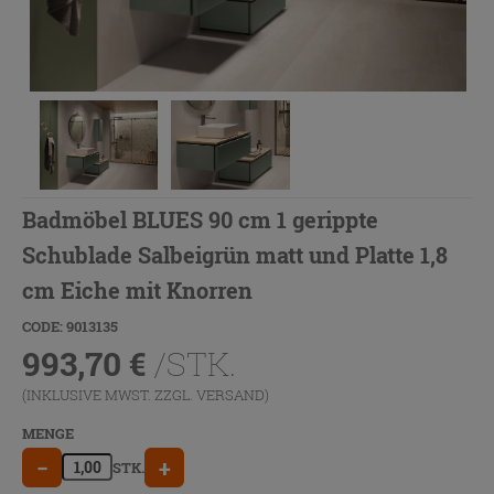
Badmöbel BLUES 90 cm 1 gerippte
Schublade Salbeigrün matt und Platte 1,8
cm Eiche mit Knorren
CODE: 9013135
993,70
€
/STK.
(INKLUSIVE MWST. ZZGL.
VERSAND
)
MENGE
−
+
STK.