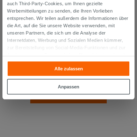
auch Third-Party-Cookies, um Ihnen gezielte
Werbemitteilungen zu senden, die Ihren Vorlieben
entsprechen. Wir teilen außerdem die Informationen über
die Art, auf die Sie unsere Website verwenden, mit
unseren Partnern, die sich um die Analyse der
Internetdaten, Werbung und Sozialen Medien kümmer,
zur Bereitstellung von Social-Media-Funktionen und zur
Analyse unseres Datenverkehrs. Diese könnten sie mit
WASSERHAHN ZUR MONTAGE
anderen Informationen, die Sie ihnen geliefert haben oder
UNTER DEM WASCHBECKEN MIT
Alle zulassen
die sie aufgrund Ihrer Verwendung ihrer Dienste
FILTER UND GELENK CHROM
gesammelt haben, kombinieren. Falls Sie mehr wissen
12,90 €
/STK.
möchten oder Ihre Zustimmung zu allen oder einigen
Anpassen
Cookies verweigern,
hier klicken
oder „Anpassen“. Die
IN DEN WARENKORB LEGEN
Zustimmung kann durch Klicken auf die Schaltfläche
„Cookies akzeptieren“ gegeben werden. Wenn Sie auf
die Schaltfläche "X" klicken, können Sie das Surfen erst
nach der Installation der technischen Cookies fortsetzen.