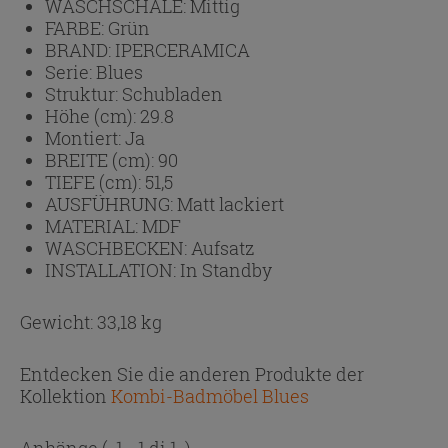
WASCHSCHALE:
Mittig
FARBE:
Grün
BRAND:
IPERCERAMICA
Serie:
Blues
Struktur:
Schubladen
Höhe (cm):
29.8
Montiert:
Ja
BREITE (cm):
90
TIEFE (cm):
51,5
AUSFÜHRUNG:
Matt lackiert
MATERIAL:
MDF
WASCHBECKEN:
Aufsatz
INSTALLATION:
In Standby
Gewicht: 33,18 kg
Entdecken Sie die anderen Produkte der
Kollektion
Kombi-Badmöbel Blues
Anhänge
( 1 - 1 di 1 )