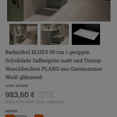
Badmöbel BLUES 90 cm 1 gerippte
Schublade Salbeigrün matt und Unitop-
Waschbecken PLANO aus Gussmarmor
Weiß glänzend
CODE: 9012696
983,60
€
/STK.
(INKLUSIVE MWST. ZZGL.
VERSAND
)
MENGE