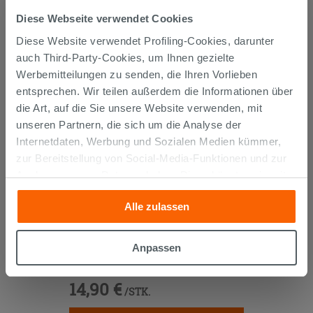
GEKAUFT HABEN, KAUFTEN
Diese Webseite verwendet Cookies
Diese Website verwendet Profiling-Cookies, darunter
AUCH...
auch Third-Party-Cookies, um Ihnen gezielte
Werbemitteilungen zu senden, die Ihren Vorlieben
entsprechen. Wir teilen außerdem die Informationen über
die Art, auf die Sie unsere Website verwenden, mit
unseren Partnern, die sich um die Analyse der
Internetdaten, Werbung und Sozialen Medien kümmer,
zur Bereitstellung von Social-Media-Funktionen und zur
Analyse unseres Datenverkehrs. Diese könnten sie mit
anderen Informationen, die Sie ihnen geliefert haben oder
Alle zulassen
die sie aufgrund Ihrer Verwendung ihrer Dienste
gesammelt haben, kombinieren. Falls Sie mehr wissen
KURVENPAAR ZUR MONTAGE UNTER
möchten oder Ihre Zustimmung zu allen oder einigen
Anpassen
DEM WASCHBECKEN 45° MESSING
Cookies verweigern,
hier klicken
oder „Anpassen“. Die
CHROM
Zustimmung kann durch Klicken auf die Schaltfläche
14,90 €
/STK.
„Cookies akzeptieren“ gegeben werden. Wenn Sie auf
die Schaltfläche "X" klicken, können Sie das Surfen erst