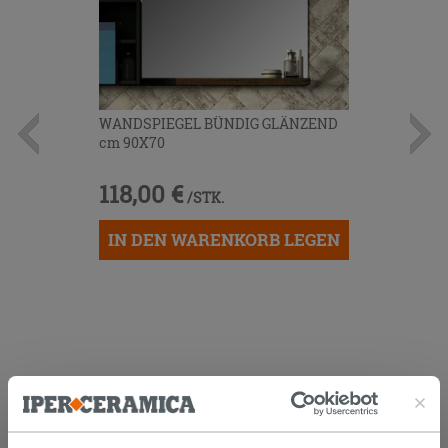
WANDSPIEGEL BÜNDIG GLÄNZEND
cm 90X70
118,00 €
/STK.
IN DEN WARENKORB LEGEN
KUNDEN, DIE DIESEN ARTIKEL