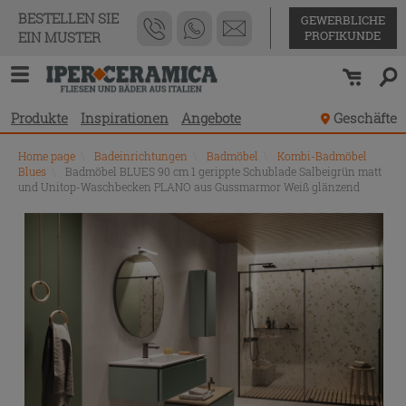
BESTELLEN SIE
GEWERBLICHE
PROFIKUNDE
EIN MUSTER
Produkte
Inspirationen
Angebote
Geschäfte
Home page
\
Badeinrichtungen
\
Badmöbel
\
Kombi-Badmöbel
Blues
\
Badmöbel BLUES 90 cm 1 gerippte Schublade Salbeigrün matt
und Unitop-Waschbecken PLANO aus Gussmarmor Weiß glänzend