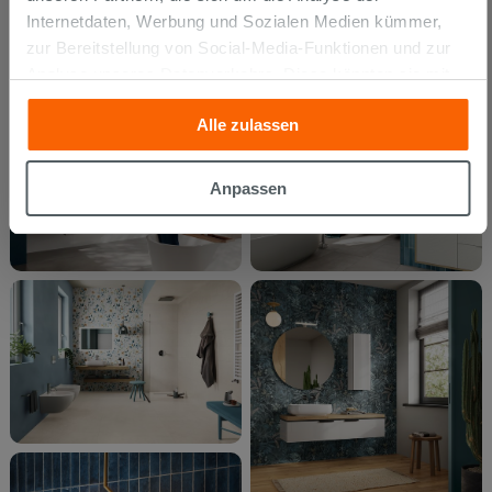
Internetdaten, Werbung und Sozialen Medien kümmer,
zur Bereitstellung von Social-Media-Funktionen und zur
Analyse unseres Datenverkehrs. Diese könnten sie mit
anderen Informationen, die Sie ihnen geliefert haben oder
Alle zulassen
die sie aufgrund Ihrer Verwendung ihrer Dienste
gesammelt haben, kombinieren. Falls Sie mehr wissen
möchten oder Ihre Zustimmung zu allen oder einigen
Anpassen
Cookies verweigern,
hier klicken
oder „Anpassen“. Die
Zustimmung kann durch Klicken auf die Schaltfläche
„Cookies akzeptieren“ gegeben werden. Wenn Sie auf
die Schaltfläche "X" klicken, können Sie das Surfen erst
nach der Installation der technischen Cookies fortsetzen.