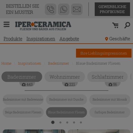
BESTELLEN SIE
GEWERBLICHE
PROFIKUNDE
EIN MUSTER
Produkte
Inspirationen
Angebote
Geschäfte
Ihre Lieblingsimpressionen
Home
\
Inspirationen
\
Badezimmer
\
Blaue Badezimmer Fliesen
Badezimmer
Wohnzimmer
Schlafzimmer
443
221
56
Badezimmer mit Badewanne
Badezimmer mit Dusche
Badezimmer mit Mosaik
Beige Badezimmer Fliesen
Blaue Badezimmer Fliesen
farbiges Badezimmer