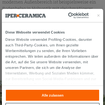
modernen Außenbereich ist beispielsweise ein
Bodenbelag in Holzoptik mit gleichmäßigerer
Oberfläche und in Dielen verlegt, um ein visuelles
Kontinuitäts- und Strengegefühl zu vermitteln,
geeignet. Zu kombinieren mit einfachen, aber
Diese Webseite verwendet Cookies
komfortablen Möbeln wie Outdoor-Sofas und
Diese Website verwendet Profiling-Cookies, darunter
Sesseln, neben denen ein oder mehrere Tische
auch Third-Party-Cookies, um Ihnen gezielte
platziert werden. Alles zusammengehalten von
Werbemitteilungen zu senden, die Ihren Vorlieben
einer farblichen Kohärenz, die aus Nuancen
entsprechen. Wir teilen außerdem die Informationen über
derselben Farbe besteht, vorzugsweise neutral, um
die Art, auf die Sie unsere Website verwenden, mit
nicht mit der natürlichen Umgebung zu
unseren Partnern, die sich um die Analyse der
kontrastieren, in die es eingefügt ist.
Internetdaten, Werbung und Sozialen Medien kümmer,
zur Bereitstellung von Social-Media-Funktionen und zur
Analyse unseres Datenverkehrs. Diese könnten sie mit
anderen Informationen, die Sie ihnen geliefert haben oder
Alle zulassen
die sie aufgrund Ihrer Verwendung ihrer Dienste
gesammelt haben, kombinieren. Falls Sie mehr wissen