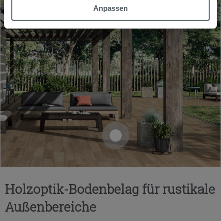
möchten oder Ihre Zustimmung zu allen oder einigen
Anpassen
Cookies verweigern,
hier klicken
oder „Anpassen“. Die
Zustimmung kann durch Klicken auf die Schaltfläche
„Cookies akzeptieren“ gegeben werden. Wenn Sie auf
die Schaltfläche "X" klicken, können Sie das Surfen erst
nach der Installation der technischen Cookies fortsetzen.
Holzoptik-Bodenbelag für rustikale
Außenbereiche