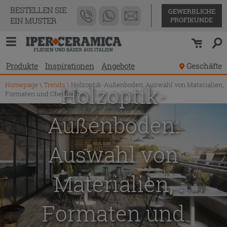
BESTELLEN SIE
GEWERBLICHE
PROFIKUNDE
EIN MUSTER
Produkte
Inspirationen
Angebote
Geschäfte
Homepage
\
Trends
\
Holzoptik-Außenboden: Auswahl von Materialien,
Holzoptik-
Formaten und Oberflächen
Außenboden:
Auswahl von
Materialien,
Formaten und