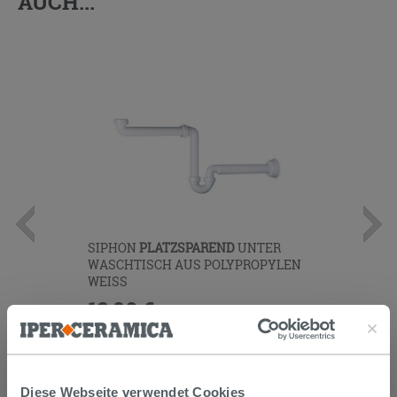
AUCH...
SIPHON
PLATZSPAREND
UNTER
WASCHTISCH AUS POLYPROPYLEN
WEISS
12,90 €
/STK.
IN DEN WARENKORB LEGEN
Diese Webseite verwendet Cookies