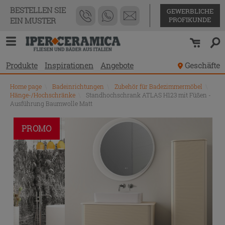
BESTELLEN SIE
GEWERBLICHE
PROFIKUNDE
EIN MUSTER
Produkte
Inspirationen
Angebote
Geschäfte
Home page
\
Badeinrichtungen
\
Zubehör für Badezimmermöbel
\
Hänge-/Hochschränke
\
Standhochschrank ATLAS H123 mit Füßen -
Ausführung Baumwolle Matt
PROMO