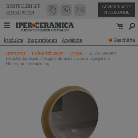
BESTELLEN SIE
GEWERBLICHE
PROFIKUNDE
EIN MUSTER
Produkte
Inspirationen
Angebote
Geschäfte
Home page
\
Badeinrichtungen
\
Spiegel
\
ATLAS Ø94 aus
bernsteinfarbenem Plexiglasrahmen für runden Spiegel mit
Hintergrundbeleuchtung