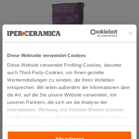
Diese Webseite verwendet Cookies
Mehrzweckkleber Weiss 25 kg -
Diese Website verwendet Profiling-Cookies, darunter
Kerakoll H40 No Limits
auch Third-Party-Cookies, um Ihnen gezielte
Werbemitteilungen zu senden, die Ihren Vorlieben
26,99 €
/STK.
entsprechen. Wir teilen außerdem die Informationen über
die Art, auf die Sie unsere Website verwenden, mit
IN DEN WARENKORB LEGEN
unseren Partnern, die sich um die Analyse der
Internetdaten, Werbung und Sozialen Medien kümmer,
zur Bereitstellung von Social-Media-Funktionen und zur
Analyse unseres Datenverkehrs. Diese könnten sie mit
anderen Informationen, die Sie ihnen geliefert haben oder
Alle zulassen