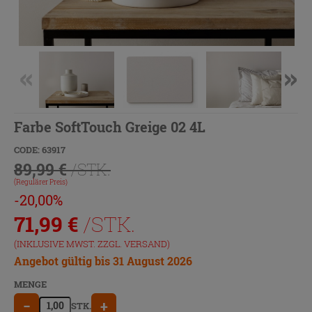
Farbe SoftTouch Greige 02 4L
CODE: 63917
89,99 €
/STK.
(Regulärer Preis)
-20,00%
71,99
€
/STK.
(INKLUSIVE MWST. ZZGL.
VERSAND
)
Angebot gültig bis 31 August 2026
MENGE
−
+
STK.