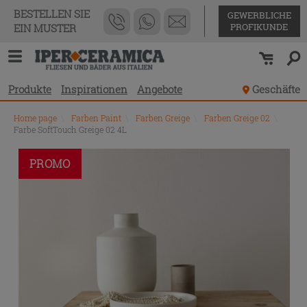
BESTELLEN SIE
GEWERBLICHE
PROFIKUNDE
EIN MUSTER
Produkte
Inspirationen
Angebote
Geschäfte
Home page
\
Farben Paint
\
Farben Greige
\
Farben Greige 02
\
Farbe SoftTouch Greige 02 4L
PROMO