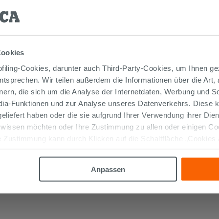
Cookies
iling-Cookies, darunter auch Third-Party-Cookies, um Ihnen ge
entsprechen. Wir teilen außerdem die Informationen über die Art,
nern, die sich um die Analyse der Internetdaten, Werbung und 
edia-Funktionen und zur Analyse unseres Datenverkehrs. Diese k
 geliefert haben oder die sie aufgrund Ihrer Verwendung ihrer Di
SIPHON FÜR BIDET 11/4 'S'-FÖRMIG
 wissen möchten oder Ihre Zustimmung zu allen oder einigen C
MESSING CHROM
 Zustimmung kann durch Klicken auf die Schaltfläche „Cookies
altfläche "X" klicken, können Sie das Surfen erst nach der Insta
19,90 €
/STK.
Anpassen
IN DEN WARENKORB LEGEN