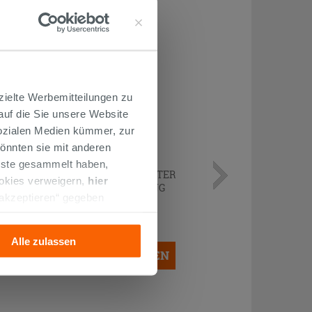
zielte Werbemitteilungen zu
 auf die Sie unsere Website
Sozialen Medien kümmer, zur
önnten sie mit anderen
enste gesammelt haben,
KURVENPAAR ZUR MONTAGE UNTER
ookies verweigern,
hier
DEM WASCHBECKEN 45° MESSING
 akzeptieren“ gegeben
CHROM
llation der technischen
14,90 €
/STK.
Alle zulassen
IN DEN WARENKORB LEGEN