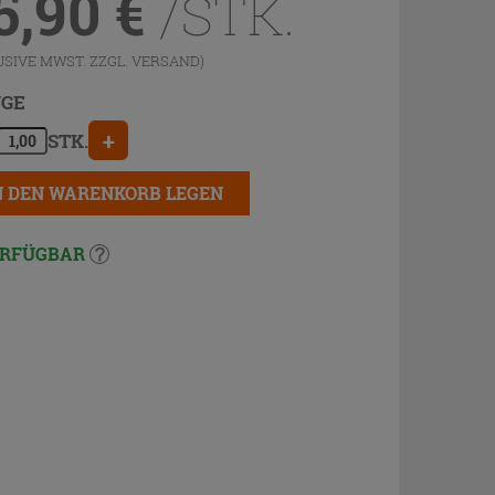
5,90
€
/STK.
USIVE MWST. ZZGL.
VERSAND
)
GE
+
STK.
N DEN WARENKORB LEGEN
RFÜGBAR