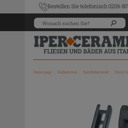
Bestellen Sie
telefonisch 0209-5
Home page
\
Badkeramik
\
Sanitärkeramik
\
Stand-S