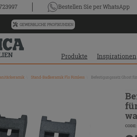
0723997
Bestellen Sie
per WhatsApp
GEWERBLICHE PROFIKUNDEN
Menü
für
vorgeschlagenen
Siteinhalt
Produkte
Inspirationen
und
Suchprotokoll
anitärkeramik
\
Stand-Badkeramik Flo Rimless
\
Befestigungssatz Ghost f
Be
fü
wa
CODE: