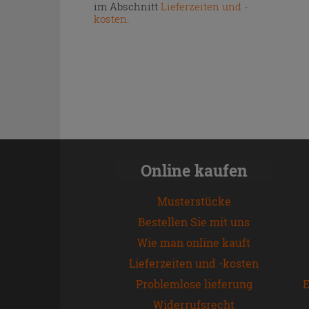
im Abschnitt
Lieferzeiten und -
kosten
.
Online kaufen
Musterstücke
Bestellen Sie mit uns
Wie man online kauft
Lieferzeiten und -kosten
Problemlose lieferung
E
Widerrufsrecht