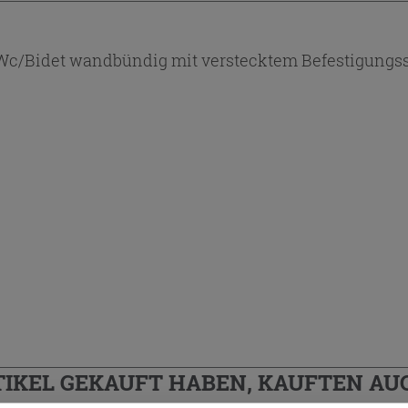
-Wc/Bidet wandbündig mit verstecktem Befestigungs
TIKEL GEKAUFT HABEN, KAUFTEN AUC