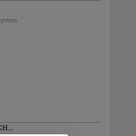
system.
H...