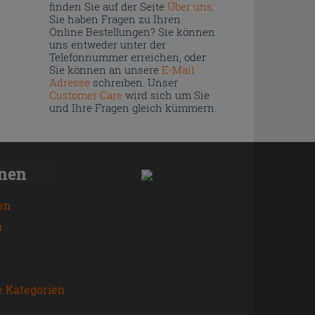
finden Sie auf der Seite
Über uns
.
Sie haben Fragen zu Ihren
Online Bestellungen? Sie können
uns entweder unter der
Telefonnummer erreichen, oder
Sie können an unsere
E-Mail
Adresse
schreiben. Unser
Customer Care
wird sich um Sie
und Ihre Fragen gleich kümmern.
onen
en
n
e Kategorien