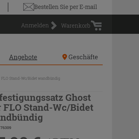
Warenkorb
Bestellen Sie
per E-mail
Anmelden
Warenkorb
Angebote
Geschäfte
ür FLO Stand-Wc/Bidet wandbündig
festigungssatz Ghost
r FLO Stand-Wc/Bidet
ndbündig
 76309