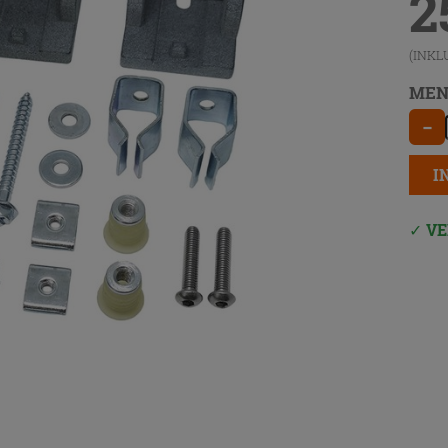
2
(INKL
MEN
−
I
VE