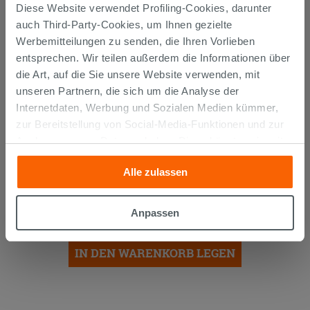
Diese Website verwendet Profiling-Cookies, darunter
auch Third-Party-Cookies, um Ihnen gezielte
Werbemitteilungen zu senden, die Ihren Vorlieben
entsprechen. Wir teilen außerdem die Informationen über
die Art, auf die Sie unsere Website verwenden, mit
unseren Partnern, die sich um die Analyse der
Internetdaten, Werbung und Sozialen Medien kümmer,
zur Bereitstellung von Social-Media-Funktionen und zur
Analyse unseres Datenverkehrs. Diese könnten sie mit
anderen Informationen, die Sie ihnen geliefert haben oder
Alle zulassen
SIPHON
PLATZSPAREND
UNTER
die sie aufgrund Ihrer Verwendung ihrer Dienste
WASCHTISCH AUS POLYPROPYLEN
gesammelt haben, kombinieren. Falls Sie mehr wissen
WEISS
möchten oder Ihre Zustimmung zu allen oder einigen
Anpassen
12,90 €
/STK.
Cookies verweigern,
hier klicken
oder „Anpassen“. Die
Zustimmung kann durch Klicken auf die Schaltfläche
IN DEN WARENKORB LEGEN
„Cookies akzeptieren“ gegeben werden. Wenn Sie auf
die Schaltfläche "X" klicken, können Sie das Surfen erst
nach der Installation der technischen Cookies fortsetzen.