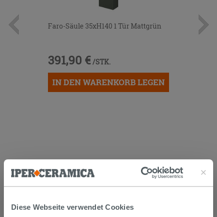
Faro-Säule 35xH140 1 Tür Mattgrün
391,90 €
/STK.
IN DEN WARENKORB LEGEN
KUNDEN, DIE DIESEN ARTIKEL
GEKAUFT HABEN, KAUFTEN
AUCH...
Diese Webseite verwendet Cookies