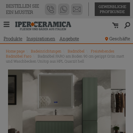
BESTELLEN SIE
GEWERBLICHE
PROFIKUNDE
EIN MUSTER
Produkte
Inspirationen
Angebote
Geschäfte
Home page
\
Badeinrichtungen
\
Badmöbel
\
Freistehendes
Badmöbel Faro
\
Badmöbel FARO am Boden 90 cm gerippt Grün matt
und Waschbecken Unitop aus HPL Quarzit hell