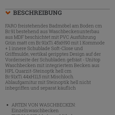
BESCHREIBUNG
FARO freistehendes Badmöbel am Boden cm
Br.91 bestehend aus Waschbeckenunterbau
aus MDF beschichtet mit PVC Ausführung
Grün matt cm Br.91xTi.45xH90 mit 1 Kommode
+ 1 innere Schublade Soft-Close und
Griffmulde, vertikal geripptes Design auf der
Vorderseite der Schubladen gefräst - Unitop
Waschbecken mit integriertem Becken aus
HPL Quarzit-Steinoptk hell cm
Br.91xTi.44xH11,5 mit Mischloch.
Ablaufgarnitur mit Steinoptik hell nicht
inbegriffen und separat käuflich
ARTEN VON WASCHBECKEN:
Einzelnwaschbecken