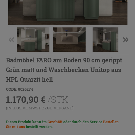
Badmöbel FARO am Boden 90 cm gerippt
Grün matt und Waschbecken Unitop aus
HPL Quarzit hell
CODE: 9026274
1.170,90
€
/STK.
(INKLUSIVE MWST. ZZGL.
VERSAND
)
Dieses Produkt kann im
Geschäft
oder durch den Service
Bestellen
Sie mit uns
bestellt werden.