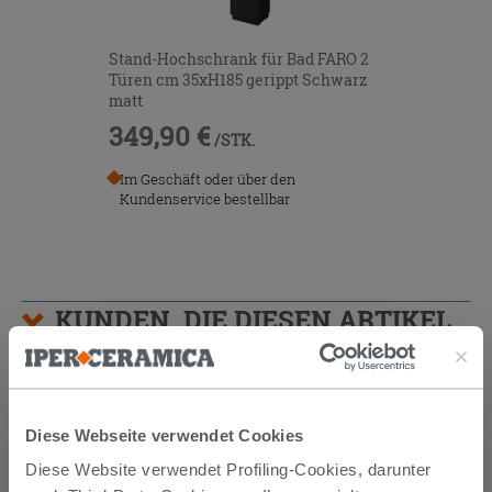
Stand-Hochschrank für Bad FARO 2
Türen cm 35xH185 gerippt Schwarz
matt
349,90 €
/STK.
Im Geschäft oder über den
Kundenservice bestellbar
KUNDEN, DIE DIESEN ARTIKEL
GEKAUFT HABEN, KAUFTEN
AUCH...
Diese Webseite verwendet Cookies
Diese Website verwendet Profiling-Cookies, darunter