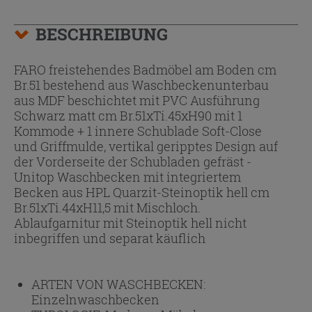
BESCHREIBUNG
FARO freistehendes Badmöbel am Boden cm
Br.51 bestehend aus Waschbeckenunterbau
aus MDF beschichtet mit PVC Ausführung
Schwarz matt cm Br.51xTi.45xH90 mit 1
Kommode + 1 innere Schublade Soft-Close
und Griffmulde, vertikal geripptes Design auf
der Vorderseite der Schubladen gefräst -
Unitop Waschbecken mit integriertem
Becken aus HPL Quarzit-Steinoptik hell cm
Br.51xTi.44xH11,5 mit Mischloch.
Ablaufgarnitur mit Steinoptik hell nicht
inbegriffen und separat käuflich
ARTEN VON WASCHBECKEN:
Einzelnwaschbecken