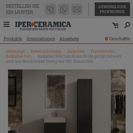
BESTELLEN SIE
GEWERBLICHE
PROFIKUNDE
EIN MUSTER
Produkte
Inspirationen
Angebote
Geschäfte
Home page
\
Badeinrichtungen
\
Badmöbel
\
Freistehendes
Badmöbel Faro
\
Badmöbel FARO am Boden 50 cm gerippt Schwarz
matt und Waschbecken Unitop aus HPL Quarzit hell