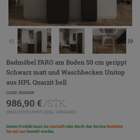
Badmöbel FARO am Boden 50 cm gerippt
Schwarz matt und Waschbecken Unitop
aus HPL Quarzit hell
CODE: 9026209
986,90
€
/STK.
(INKLUSIVE MWST. ZZGL.
VERSAND
)
Dieses Produkt kann im
Geschäft
oder durch den Service
Bestellen
Sie mit uns
bestellt werden.