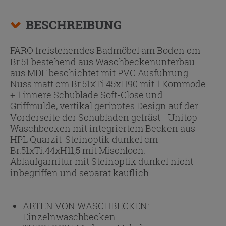
BESCHREIBUNG
FARO freistehendes Badmöbel am Boden cm
Br.51 bestehend aus Waschbeckenunterbau
aus MDF beschichtet mit PVC Ausführung
Nuss matt cm Br.51xTi.45xH90 mit 1 Kommode
+ 1 innere Schublade Soft-Close und
Griffmulde, vertikal geripptes Design auf der
Vorderseite der Schubladen gefräst - Unitop
Waschbecken mit integriertem Becken aus
HPL Quarzit-Steinoptik dunkel cm
Br.51xTi.44xH11,5 mit Mischloch.
Ablaufgarnitur mit Steinoptik dunkel nicht
inbegriffen und separat käuflich
ARTEN VON WASCHBECKEN:
Einzelnwaschbecken