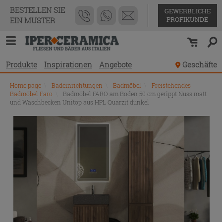
BESTELLEN SIE
GEWERBLICHE
PROFIKUNDE
EIN MUSTER
Produkte
Inspirationen
Angebote
Geschäfte
Home page
\
Badeinrichtungen
\
Badmöbel
\
Freistehendes
Badmöbel Faro
\
Badmöbel FARO am Boden 50 cm gerippt Nuss matt
und Waschbecken Unitop aus HPL Quarzit dunkel