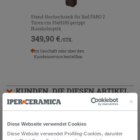
Stand-Hochschrank für Bad FARO 2
Türen cm 35xH185 gerippt
Nussholzoptik
349,90 €
/STK.
Im Geschäft oder über den
Kundenservice bestellbar
KUNDEN, DIE DIESEN ARTIKEL
GEKAUFT HABEN, KAUFTEN
AUCH...
Diese Webseite verwendet Cookies
Diese Website verwendet Profiling-Cookies, darunter