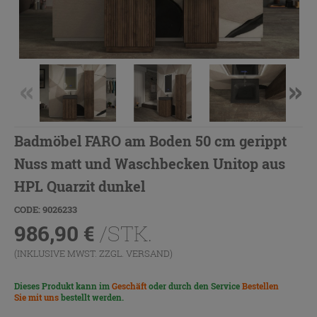
Badmöbel FARO am Boden 50 cm gerippt
Nuss matt und Waschbecken Unitop aus
HPL Quarzit dunkel
CODE: 9026233
986,90
€
/STK.
(INKLUSIVE MWST. ZZGL.
VERSAND
)
Dieses Produkt kann im
Geschäft
oder durch den Service
Bestellen
Sie mit uns
bestellt werden.