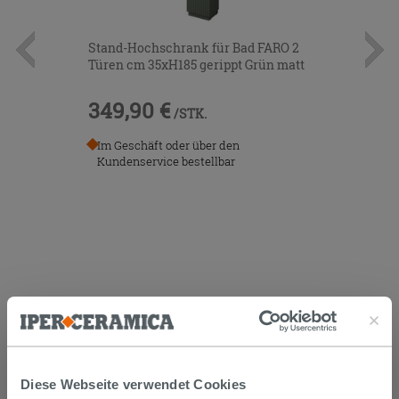
Stand-Hochschrank für Bad FARO 2
Türen cm 35xH185 gerippt Grün matt
349,90 €
/STK.
Im Geschäft oder über den
Kundenservice bestellbar
KUNDEN, DIE DIESEN ARTIKEL
GEKAUFT HABEN, KAUFTEN
AUCH...
Diese Webseite verwendet Cookies