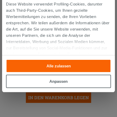
Diese Website verwendet Profiling-Cookies, darunter
auch Third-Party-Cookies, um Ihnen gezielte
Werbemitteilungen zu senden, die Ihren Vorlieben
PROMO
entsprechen. Wir teilen außerdem die Informationen über
die Art, auf die Sie unsere Website verwenden, mit
unseren Partnern, die sich um die Analyse der
Internetdaten, Werbung und Sozialen Medien kümmer,
zur Bereitstellung von Social-Media-Funktionen und zur
Analyse unseres Datenverkehrs. Diese könnten sie mit
anderen Informationen, die Sie ihnen geliefert haben oder
Alle zulassen
die sie aufgrund Ihrer Verwendung ihrer Dienste
Moon LED Lampe Ø50 cm Matt
Schwarz
gesammelt haben, kombinieren. Falls Sie mehr wissen
möchten oder Ihre Zustimmung zu allen oder einigen
Anpassen
34,93 €
Cookies verweigern,
hier klicken
oder „Anpassen“. Die
49,90 €
-30,00%
/STK.
Zustimmung kann durch Klicken auf die Schaltfläche
IN DEN WARENKORB LEGEN
„Cookies akzeptieren“ gegeben werden. Wenn Sie auf
die Schaltfläche "X" klicken, können Sie das Surfen erst
nach der Installation der technischen Cookies fortsetzen.