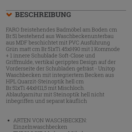
BESCHREIBUNG
FARO freistehendes Badmöbel am Boden cm
Br.51 bestehend aus Waschbeckenunterbau
aus MDF beschichtet mit PVC Ausführung
Grün matt cm Br.51xTi.45xH90 mit 1 Kommode
+ 1 innere Schublade Soft-Close und
Griffmulde, vertikal geripptes Design auf der
Vorderseite der Schubladen gefräst - Unitop
Waschbecken mit integriertem Becken aus
HPL Quarzit-Steinoptik hell cm
Br.51xTi.44xH11,5 mit Mischloch.
Ablaufgarnitur mit Steinoptik hell nicht
inbegriffen und separat käuflich
ARTEN VON WASCHBECKEN:
Einzelnwaschbecken