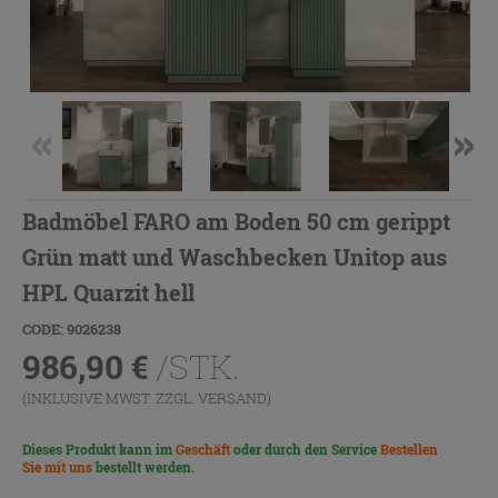
Badmöbel FARO am Boden 50 cm gerippt
Grün matt und Waschbecken Unitop aus
HPL Quarzit hell
CODE: 9026238
986,90
€
/STK.
(INKLUSIVE MWST. ZZGL.
VERSAND
)
Dieses Produkt kann im
Geschäft
oder durch den Service
Bestellen
Sie mit uns
bestellt werden.