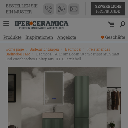
BESTELLEN SIE
GEWERBLICHE
PROFIKUNDE
EIN MUSTER
Produkte
Inspirationen
Angebote
Geschäfte
Home page
\
Badeinrichtungen
\
Badmöbel
\
Freistehendes
Badmöbel Faro
\
Badmöbel FARO am Boden 50 cm gerippt Grün matt
und Waschbecken Unitop aus HPL Quarzit hell