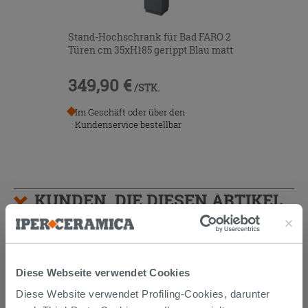
Stand-Hochschrank für Bad FARO 2
Türen cm 35xH185 gerippt Blau matt
349,90 €
/STK.
Im Geschäft oder über den
Kundenservice bestellbar
KUNDEN, DIE DIESEN ARTIKEL
GEKAUFT HABEN, KAUFTEN
AUCH...
Diese Webseite verwendet Cookies
Diese Website verwendet Profiling-Cookies, darunter