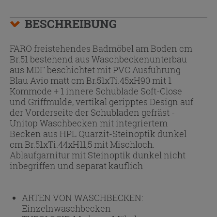
BESCHREIBUNG
FARO freistehendes Badmöbel am Boden cm
Br.51 bestehend aus Waschbeckenunterbau
aus MDF beschichtet mit PVC Ausführung
Blau Avio matt cm Br.51xTi.45xH90 mit 1
Kommode + 1 innere Schublade Soft-Close
und Griffmulde, vertikal geripptes Design auf
der Vorderseite der Schubladen gefräst -
Unitop Waschbecken mit integriertem
Becken aus HPL Quarzit-Steinoptik dunkel
cm Br.51xTi.44xH11,5 mit Mischloch.
Ablaufgarnitur mit Steinoptik dunkel nicht
inbegriffen und separat käuflich
ARTEN VON WASCHBECKEN:
Einzelnwaschbecken