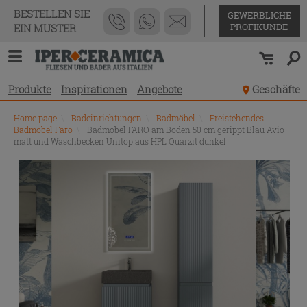
BESTELLEN SIE
GEWERBLICHE
PROFIKUNDE
EIN MUSTER
Produkte
Inspirationen
Angebote
Geschäfte
Home page
\
Badeinrichtungen
\
Badmöbel
\
Freistehendes
Badmöbel Faro
\
Badmöbel FARO am Boden 50 cm gerippt Blau Avio
matt und Waschbecken Unitop aus HPL Quarzit dunkel