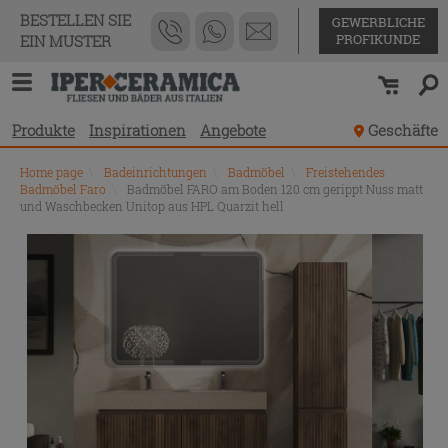
BESTELLEN SIE
GEWERBLICHE
PROFIKUNDE
EIN MUSTER
Produkte
Inspirationen
Angebote
Geschäfte
Home page
\
Badeinrichtungen
\
Badmöbel
\
Freistehendes
Badmöbel Faro
\
Badmöbel FARO am Boden 120 cm gerippt Nuss matt
und Waschbecken Unitop aus HPL Quarzit hell