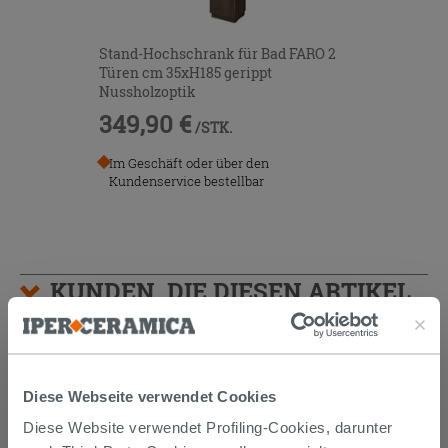
Stand-Hochschrank für Bad FARO 2
Türen cm 35xH185 gerippt
Nussholzoptik
349,90 €
/STK.
Im Geschäft oder über den
Kundenservice bestellbar
KUNDEN, DIE DIESEN ARTIKEL
GEKAUFT HABEN, KAUFTEN
AUCH...
Diese Webseite verwendet Cookies
Diese Website verwendet Profiling-Cookies, darunter