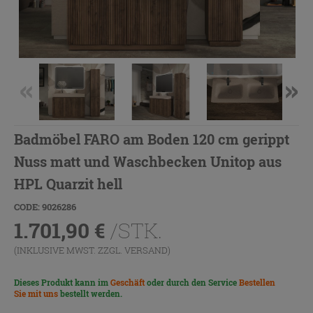
Badmöbel FARO am Boden 120 cm gerippt
Nuss matt und Waschbecken Unitop aus
HPL Quarzit hell
CODE: 9026286
1.701,90
€
/STK.
(INKLUSIVE MWST. ZZGL.
VERSAND
)
Dieses Produkt kann im
Geschäft
oder durch den Service
Bestellen
Sie mit uns
bestellt werden.