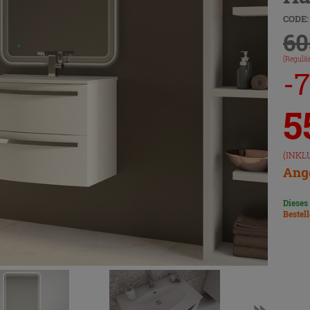
CODE:
60
(Regulär
-
5
(INKL
Ange
Dieses
Bestel