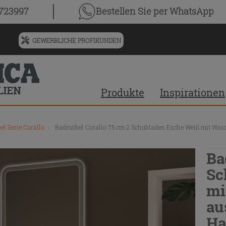
0723997
Bestellen Sie
per WhatsApp
GEWERBLICHE PROFIKUNDEN
Menü
für
vorgeschlagenen
Siteinhalt
Produkte
Inspirationen
und
Suchprotokoll
l Serie Corallo
\
Badmöbel Corallo 75 cm 2 Schubladen Esche Weiß mit Wa
Ba
Sc
mi
au
Ha