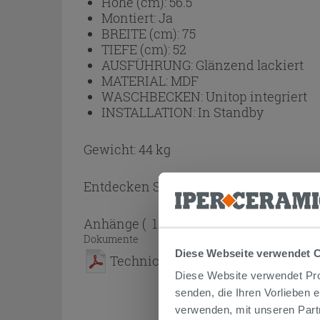
Höhe (cm):
56.5
Montiert:
Ja
BREITE (cm):
75
TIEFE (cm):
52
AUSFÜHRUNG:
Glänzend lackiert
MATERIAL:
MDF
WASCHBECKEN:
Unitop integriert
INSTALLATION:
In Standby
Gewicht: 44 kg
Entdecken Sie die anderen Produkte de
Anhänge
( 1 - 1 di 1 )
Dokumente
Diese Webseite verwendet 
Technical Sheet
Diese Website verwendet Prof
senden, die Ihren Vorlieben 
verwenden, mit unseren Part