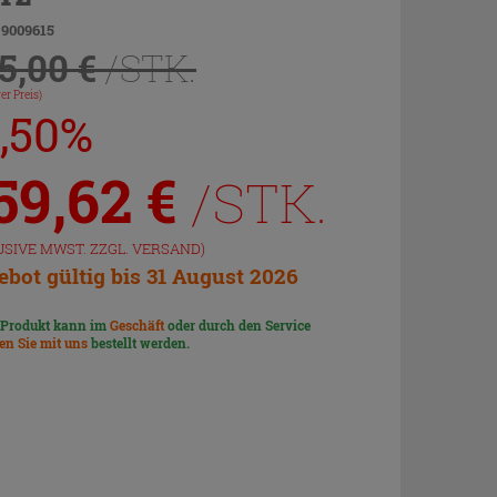
 9009615
5,00 €
/STK.
er Preis)
7,50%
59,62
€
/STK.
USIVE MWST. ZZGL.
VERSAND
)
bot gültig bis 31 August 2026
 Produkt kann im
Geschäft
oder durch den Service
len Sie mit uns
bestellt werden.