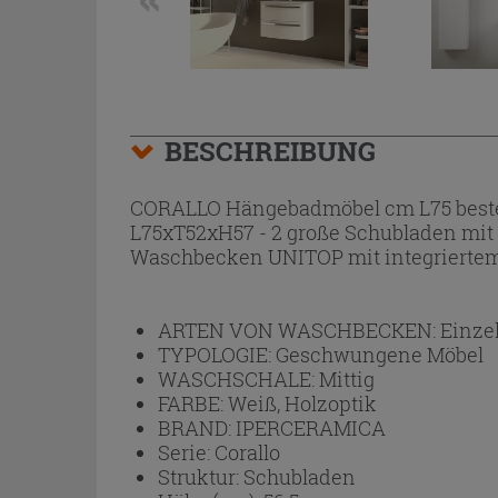
BESCHREIBUNG
CORALLO Hängebadmöbel cm L75 beste
L75xT52xH57 - 2 große Schubladen mit
Waschbecken UNITOP mit integriertem
ARTEN VON WASCHBECKEN:
Einze
TYPOLOGIE:
Geschwungene Möbel
WASCHSCHALE:
Mittig
FARBE:
Weiß, Holzoptik
BRAND:
IPERCERAMICA
Serie:
Corallo
Struktur:
Schubladen