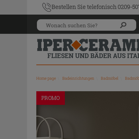
Bestellen Sie
telefonisch 0209-5
Home page
\
Badeinrichtungen
\
Badmöbel
\
Badmöbe
PROMO