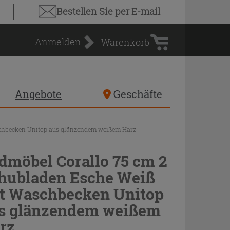
Warenkorb
Bestellen Sie
per E-mail
Anmelden
Warenkorb
Angebote
Geschäfte
schbecken Unitop aus glänzendem weißem Harz
dmöbel Corallo 75 cm 2
hubladen Esche Weiß
t Waschbecken Unitop
s glänzendem weißem
rz