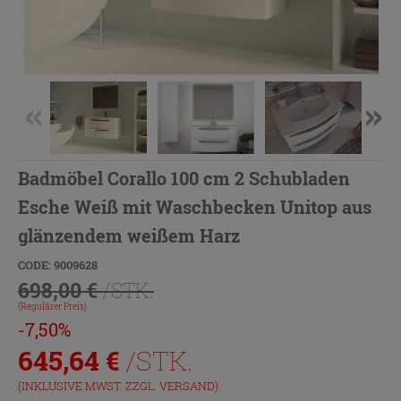
Badmöbel Corallo 100 cm 2 Schubladen
Esche Weiß mit Waschbecken Unitop aus
glänzendem weißem Harz
CODE: 9009628
698,00 €
/STK.
(Regulärer Preis)
-7,50%
645,64
€
/STK.
(INKLUSIVE MWST. ZZGL.
VERSAND
)