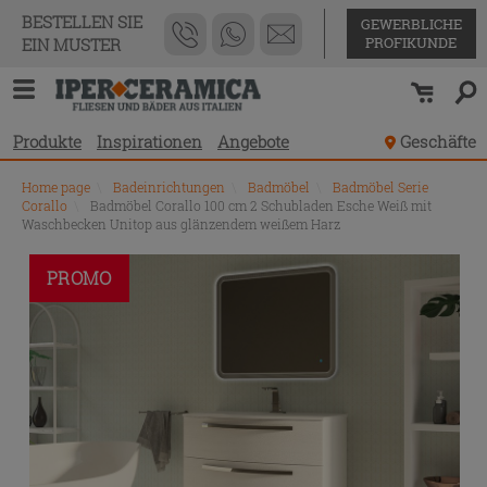
BESTELLEN SIE
GEWERBLICHE
PROFIKUNDE
EIN MUSTER
Produkte
Inspirationen
Angebote
Geschäfte
Home page
\
Badeinrichtungen
\
Badmöbel
\
Badmöbel Serie
Corallo
\
Badmöbel Corallo 100 cm 2 Schubladen Esche Weiß mit
Waschbecken Unitop aus glänzendem weißem Harz
PROMO