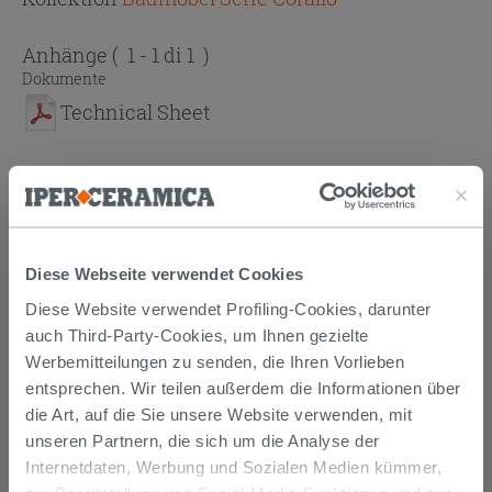
Anhänge
( 1 - 1 di 1 )
Dokumente
Technical Sheet
Versand
Diese Webseite verwendet Cookies
Diese Website verwendet Profiling-Cookies, darunter
Die Waren werden normalerweise innerhalb von 15
auch Third-Party-Cookies, um Ihnen gezielte
Werktagen ab der Auftragsbestätigung zum Versand
Werbemitteilungen zu senden, die Ihren Vorlieben
gebracht.
Musterstücke werden normalerweise innerhalb von
entsprechen. Wir teilen außerdem die Informationen über
Tagen geliefert.
die Art, auf die Sie unsere Website verwenden, mit
Der Versand der online gekauften Produkte wird
unseren Partnern, die sich um die Analyse der
verfolgt und wir rufen Sie an, um das Lieferdatum zu
vereinbaren. Die Lieferung erfolgt frei Bordsteinkante.
Internetdaten, Werbung und Sozialen Medien kümmer,
Nähere Informationen finden Sie im Abschnitt