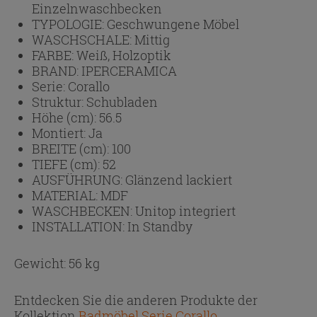
Einzelnwaschbecken
TYPOLOGIE:
Geschwungene Möbel
WASCHSCHALE:
Mittig
FARBE:
Weiß, Holzoptik
BRAND:
IPERCERAMICA
Serie:
Corallo
Struktur:
Schubladen
Höhe (cm):
56.5
Montiert:
Ja
BREITE (cm):
100
TIEFE (cm):
52
AUSFÜHRUNG:
Glänzend lackiert
MATERIAL:
MDF
WASCHBECKEN:
Unitop integriert
INSTALLATION:
In Standby
Gewicht: 56 kg
Entdecken Sie die anderen Produkte der
Kollektion
Badmöbel Serie Corallo