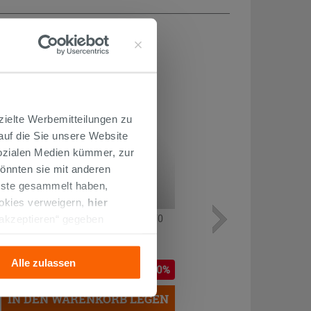
H...
PROMO
zielte Werbemitteilungen zu
 auf die Sie unsere Website
Sozialen Medien kümmer, zur
önnten sie mit anderen
enste gesammelt haben,
ookies verweigern,
hier
LED-SPIEGEL LINEAR 140 HÖHE 70
 akzeptieren“ gegeben
cm 19,8 Watt UMKEHRBAR
llation der technischen
360,31 €
Alle zulassen
423,90 €
-15,00%
/STK.
IN DEN WARENKORB LEGEN