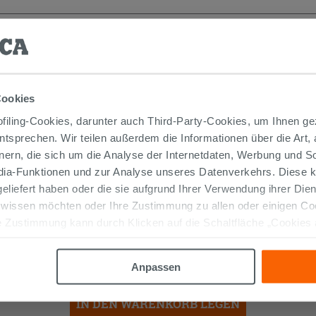
TIKEL GEKAUFT HABEN, KAUFTEN AUC
Cookies
iling-Cookies, darunter auch Third-Party-Cookies, um Ihnen ge
entsprechen. Wir teilen außerdem die Informationen über die Art,
nern, die sich um die Analyse der Internetdaten, Werbung und 
edia-Funktionen und zur Analyse unseres Datenverkehrs. Diese k
 geliefert haben oder die sie aufgrund Ihrer Verwendung ihrer Di
 wissen möchten oder Ihre Zustimmung zu allen oder einigen C
WASSERHAHN ZUR MONTAGE
 Zustimmung kann durch Klicken auf die Schaltfläche „Cookies
UNTER DEM WASCHBECKEN MIT
altfläche "X" klicken, können Sie das Surfen erst nach der Insta
FILTER UND GELENK CHROM
12,90 €
Anpassen
/STK.
IN DEN WARENKORB LEGEN