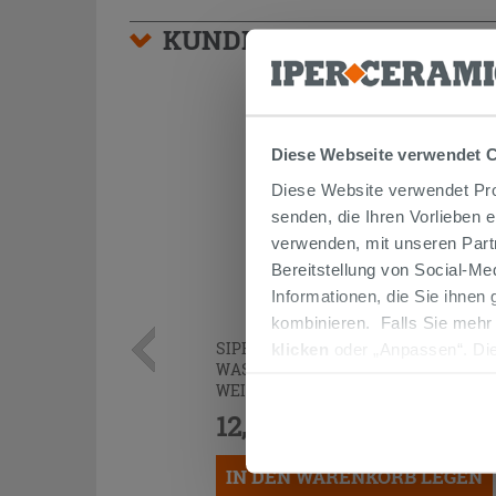
KUNDEN, DIE DIESEN AR
Diese Webseite verwendet 
Diese Website verwendet Prof
senden, die Ihren Vorlieben 
verwenden, mit unseren Part
Bereitstellung von Social-M
Informationen, die Sie ihnen
kombinieren. Falls Sie mehr
SIPHON
PLATZSPAREND
UNTER
klicken
oder „Anpassen“. Die
WASCHTISCH AUS POLYPROPYLEN
werden. Wenn Sie auf die Sch
WEISS
Cookies fortsetzen.
12,90 €
/STK.
IN DEN WARENKORB LEGEN