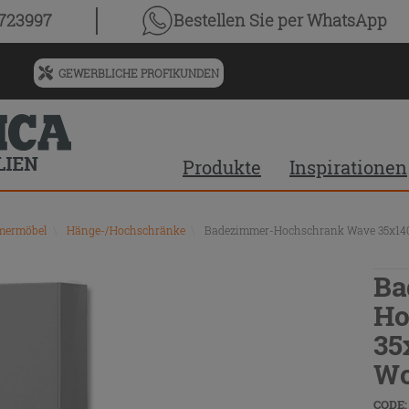
0723997
Bestellen Sie
per WhatsApp
GEWERBLICHE PROFIKUNDEN
Menü
für
vorgeschlagenen
Siteinhalt
Produkte
Inspirationen
und
Suchprotokoll
mmermöbel
\
Hänge-/Hochschränke
\
Badezimmer-Hochschrank Wave 35x140 
Ba
Ho
35
Wo
CODE: