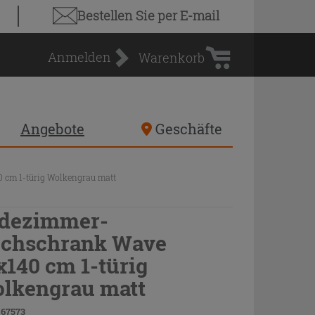
Warenkorb
Bestellen Sie
per E-mail
Anmelden
Warenkorb
Angebote
Geschäfte
cm 1-türig Wolkengrau matt
dezimmer-
chschrank Wave
x140 cm 1-türig
lkengrau matt
 67573