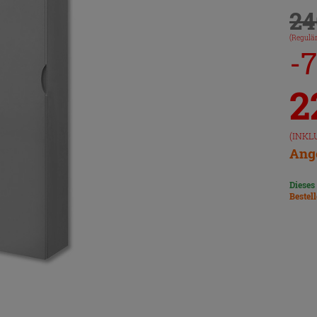
24
(Regulär
-
2
(INKL
Ange
Dieses
Bestel