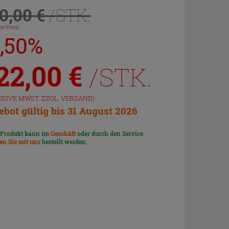
0,00 €
/STK.
er Preis)
7,50%
22,00
€
/STK.
USIVE MWST. ZZGL.
VERSAND
)
bot gültig bis 31 August 2026
 Produkt kann im
Geschäft
oder durch den Service
len Sie mit uns
bestellt werden.