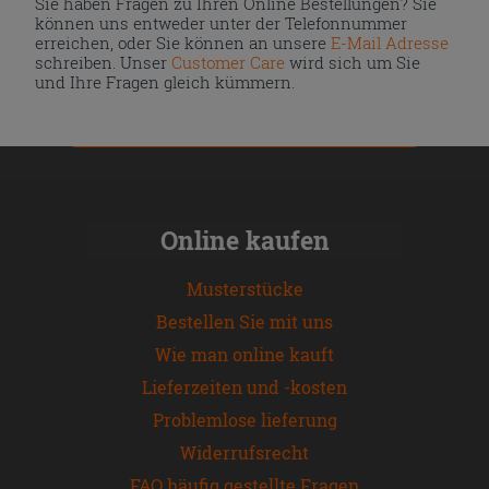
Sie haben Fragen zu Ihren Online Bestellungen? Sie
können uns entweder unter der Telefonnummer
erreichen, oder Sie können an unsere
E-Mail Adresse
schreiben. Unser
Customer Care
wird sich um Sie
und Ihre Fragen gleich kümmern.
Online kaufen
Musterstücke
Bestellen Sie mit uns
Wie man online kauft
Lieferzeiten und -kosten
Problemlose lieferung
Widerrufsrecht
FAQ häufig gestellte Fragen