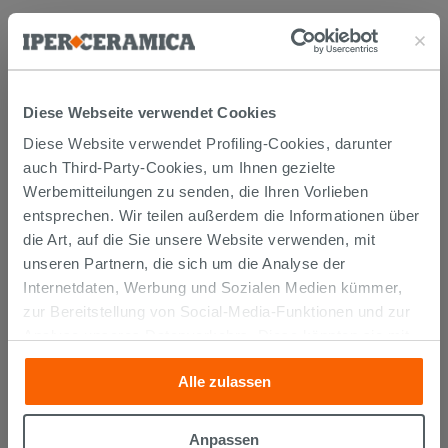
Diese Webseite verwendet Cookies
Diese Website verwendet Profiling-Cookies, darunter
KUNDEN, DIE DIESEN ARTIKEL
auch Third-Party-Cookies, um Ihnen gezielte
Werbemitteilungen zu senden, die Ihren Vorlieben
GEKAUFT HABEN, KAUFTEN
entsprechen. Wir teilen außerdem die Informationen über
AUCH...
die Art, auf die Sie unsere Website verwenden, mit
unseren Partnern, die sich um die Analyse der
Internetdaten, Werbung und Sozialen Medien kümmer,
zur Bereitstellung von Social-Media-Funktionen und zur
Analyse unseres Datenverkehrs. Diese könnten sie mit
anderen Informationen, die Sie ihnen geliefert haben oder
Alle zulassen
die sie aufgrund Ihrer Verwendung ihrer Dienste
gesammelt haben, kombinieren. Falls Sie mehr wissen
möchten oder Ihre Zustimmung zu allen oder einigen
Anpassen