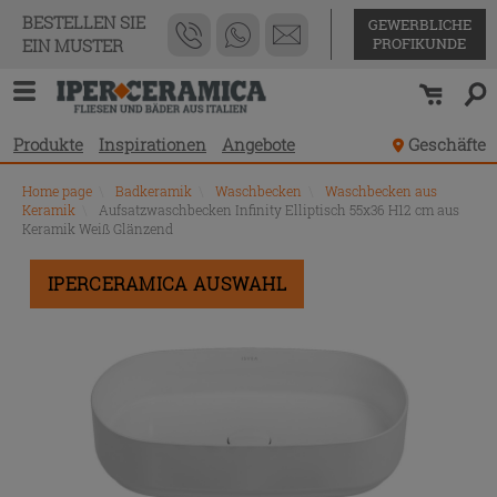
BESTELLEN SIE
GEWERBLICHE
PROFIKUNDE
EIN MUSTER
Produkte
Inspirationen
Angebote
Geschäfte
Home page
\
Badkeramik
\
Waschbecken
\
Waschbecken aus
Keramik
\
Aufsatzwaschbecken Infinity Elliptisch 55x36 H12 cm aus
Keramik Weiß Glänzend
IPERCERAMICA AUSWAHL