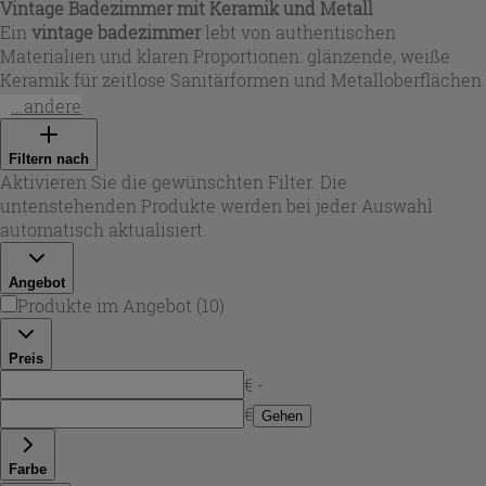
Vintage Badezimmer mit Keramik und Metall
Ein
vintage badezimmer
lebt von authentischen
Materialien und klaren Proportionen: glänzende, weiße
Keramik für zeitlose Sanitärformen und Metalloberflächen
in Chrom oder Messingoptik für den klassischen Akzent. In
...andere
dieser Auswahl finden Sie Lösungen, die den
badezimmer
vintage
-Charakter unterstützen – von funktionalen
Filtern nach
Anschlüssen bis zu eleganten Gestellen – und dabei auf
Aktivieren Sie die gewünschten Filter. Die
langlebige Verarbeitung setzen. So entsteht ein stimmiger
untenstehenden Produkte werden bei jeder Auswahl
Look, der nostalgisch wirkt, aber im Alltag modern
automatisch aktualisiert.
funktioniert.
Angebot
Produkte im Angebot
(
10
)
Preis
€ -
€
Gehen
Farbe