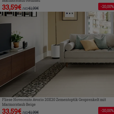
Marmorstaub Hellblau
33,59
€
-
20
,00%
41,99
€
/
M2
Fliese Novecento Avorio 20X20 Zementoptik Gesprenkelt mit
Marmorstaub Beige
33,59
€
-
20
,00%
41,99
€
/
M2