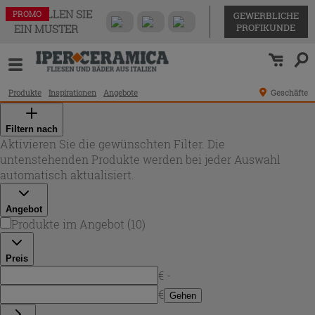
BESTELLEN SIE
PROMO
PROMO
PROMO
PROMO
PROMO
PROMO
PROMO
PROMO
PROMO
PROMO
GEWERBLICHE
PROFIKUNDE
EIN MUSTER
Produkte
Inspirationen
Angebote
Geschäfte
Filtern nach
Aktivieren Sie die gewünschten Filter. Die
untenstehenden Produkte werden bei jeder Auswahl
automatisch aktualisiert.
Angebot
Produkte im Angebot
(
10
)
Preis
€ -
€
Gehen