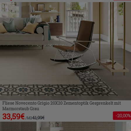
Fliese Novecento Grigio 20X20 Zementoptik Gesprenkelt mit
Marmorstaub Grau
33,59
€
-
20
,00%
41,99
€
/
M2