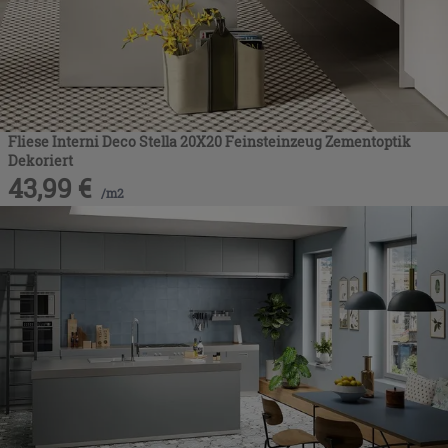
Fliese Interni Deco Stella 20X20 Feinsteinzeug Zementoptik
Dekoriert
43,99
€
/
m2