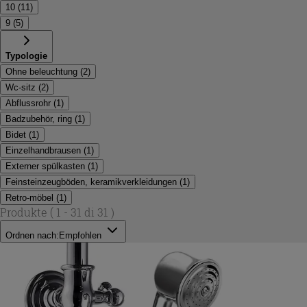
10
(
11
)
9
(
5
)
Typologie
Ohne beleuchtung
(
2
)
Wc-sitz
(
2
)
Abflussrohr
(
1
)
Badzubehör, ring
(
1
)
Bidet
(
1
)
Einzelhandbrausen
(
1
)
Externer spülkasten
(
1
)
Feinsteinzeugböden, keramikverkleidungen
(
1
)
Retro-möbel
(
1
)
Produkte
( 1 - 31 di 31 )
Ordnen nach:
Empfohlen