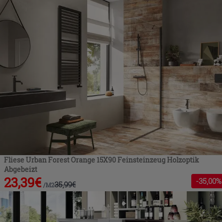
Fliese Urban Forest Orange 15X90 Feinsteinzeug Holzoptik
Abgebeizt
23,39
€
-
35
,00%
35,99
€
/
M2