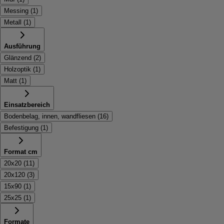
Messing
(
1
)
Metall
(
1
)
Ausführung
Glänzend
(
2
)
Holzoptik
(
1
)
Matt
(
1
)
Einsatzbereich
Bodenbelag, innen, wandfliesen
(
16
)
Befestigung
(
1
)
Format cm
20x20
(
11
)
20x120
(
3
)
15x90
(
1
)
25x25
(
1
)
Formate