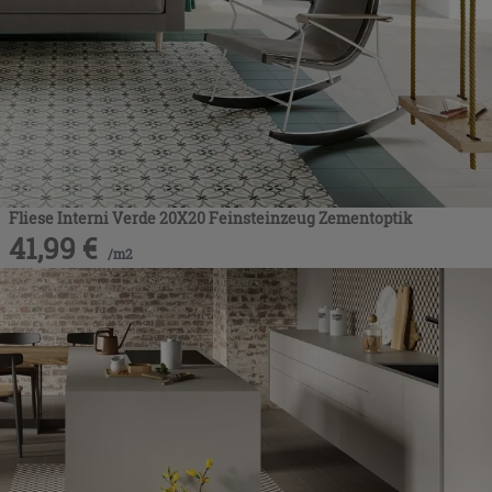
Fliese Interni Verde 20X20 Feinsteinzeug Zementoptik
41,99
€
/
m2