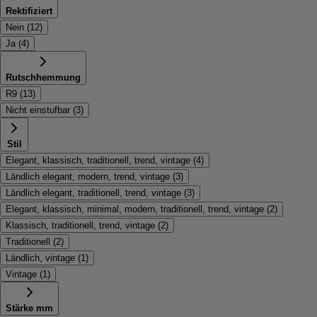
Rektifiziert
Nein
(
12
)
Ja
(
4
)
Rutschhemmung
R9
(
13
)
Nicht einstufbar
(
3
)
Stil
Elegant, klassisch, traditionell, trend, vintage
(
4
)
Ländlich elegant, modern, trend, vintage
(
3
)
Ländlich elegant, traditionell, trend, vintage
(
3
)
Elegant, klassisch, minimal, modern, traditionell, trend, vintage
(
2
)
Klassisch, traditionell, trend, vintage
(
2
)
Traditionell
(
2
)
Ländlich, vintage
(
1
)
Vintage
(
1
)
Stärke mm