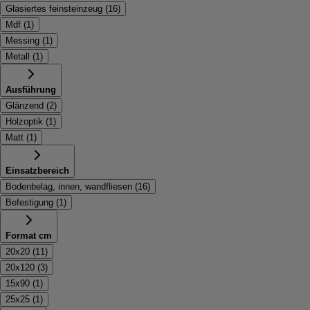
Glasiertes feinsteinzeug
(
16
)
Mdf
(
1
)
Messing
(
1
)
Metall
(
1
)
Ausführung
Glänzend
(
2
)
Holzoptik
(
1
)
Matt
(
1
)
Einsatzbereich
Bodenbelag, innen, wandfliesen
(
16
)
Befestigung
(
1
)
Format cm
20x20
(
11
)
20x120
(
3
)
15x90
(
1
)
25x25
(
1
)