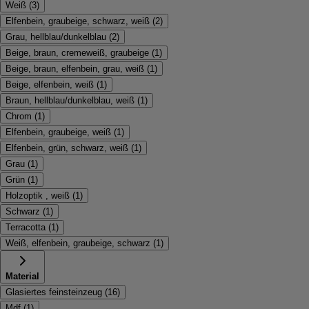
Weiß
(
3
)
Elfenbein, graubeige, schwarz, weiß
(
2
)
Grau, hellblau/dunkelblau
(
2
)
Beige, braun, cremeweiß, graubeige
(
1
)
Beige, braun, elfenbein, grau, weiß
(
1
)
Beige, elfenbein, weiß
(
1
)
Braun, hellblau/dunkelblau, weiß
(
1
)
Chrom
(
1
)
Elfenbein, graubeige, weiß
(
1
)
Elfenbein, grün, schwarz, weiß
(
1
)
Grau
(
1
)
Grün
(
1
)
Holzoptik , weiß
(
1
)
Schwarz
(
1
)
Terracotta
(
1
)
Weiß, elfenbein, graubeige, schwarz
(
1
)
Material
Glasiertes feinsteinzeug
(
16
)
Mdf
(
1
)