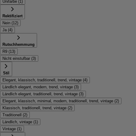
Unifarbe
(
1
)
Rektifiziert
Nein
(
12
)
Ja
(
4
)
Rutschhemmung
R9
(
13
)
Nicht einstufbar
(
3
)
Stil
Elegant, klassisch, traditionell, trend, vintage
(
4
)
Ländlich elegant, modern, trend, vintage
(
3
)
Ländlich elegant, traditionell, trend, vintage
(
3
)
Elegant, klassisch, minimal, modern, traditionell, trend, vintage
(
2
)
Klassisch, traditionell, trend, vintage
(
2
)
Traditionell
(
2
)
Ländlich, vintage
(
1
)
Vintage
(
1
)