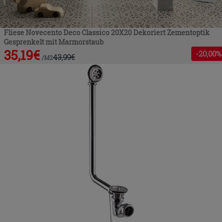
Fliese Novecento Deco Classico 20X20 Dekoriert Zementoptik
Gesprenkelt mit Marmorstaub
35,19
€
-
20
,00%
43,99
€
/
M2