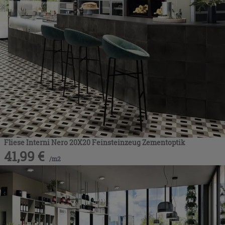
Fliese Interni Nero 20X20 Feinsteinzeug Zementoptik
41,99
€
/
m2