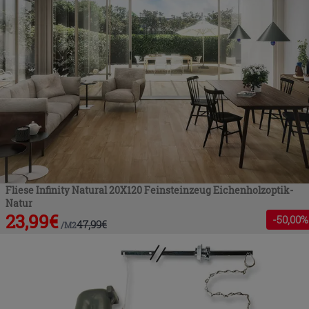
Fliese Infinity Natural 20X120 Feinsteinzeug Eichenholzoptik-
Natur
23,99
€
-
50
,00%
47,99
€
/
M2