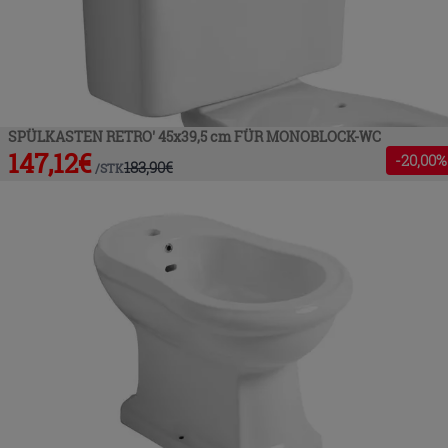
SPÜLKASTEN RETRO' 45x39,5 cm FÜR MONOBLOCK-WC
147,12
€
-
20
,00%
183,90
€
/
STK