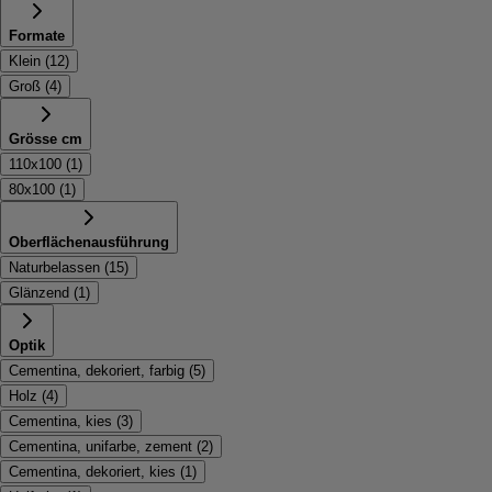
Formate
Klein
(
12
)
Groß
(
4
)
Grösse cm
110x100
(
1
)
80x100
(
1
)
Oberflächenausführung
Naturbelassen
(
15
)
Glänzend
(
1
)
Optik
Cementina, dekoriert, farbig
(
5
)
Holz
(
4
)
Cementina, kies
(
3
)
Cementina, unifarbe, zement
(
2
)
Cementina, dekoriert, kies
(
1
)