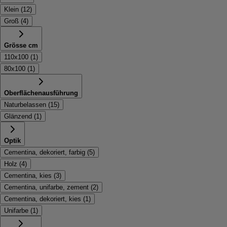
Klein
(
12
)
Groß
(
4
)
Grösse cm
110x100
(
1
)
80x100
(
1
)
Oberflächenausführung
Naturbelassen
(
15
)
Glänzend
(
1
)
Optik
Cementina, dekoriert, farbig
(
5
)
Holz
(
4
)
Cementina, kies
(
3
)
Cementina, unifarbe, zement
(
2
)
Cementina, dekoriert, kies
(
1
)
Unifarbe
(
1
)