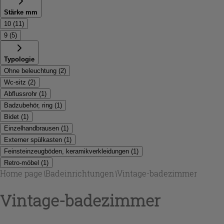
Stärke mm
10
(
11
)
9
(
5
)
Typologie
Ohne beleuchtung
(
2
)
Wc-sitz
(
2
)
Abflussrohr
(
1
)
Badzubehör, ring
(
1
)
Bidet
(
1
)
Einzelhandbrausen
(
1
)
Externer spülkasten
(
1
)
Feinsteinzeugböden, keramikverkleidungen
(
1
)
Retro-möbel
(
1
)
Home page
\
Badeinrichtungen
\
Vintage-badezimmer
Vintage-badezimmer