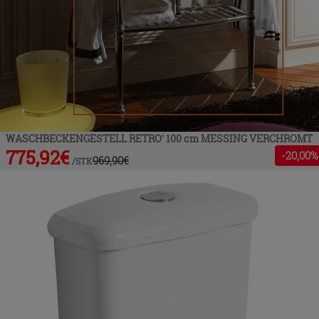
WASCHBECKENGESTELL RETRO' 100 cm MESSING VERCHROMT
775,92
€
-
20
,00%
969,90
€
/
STK