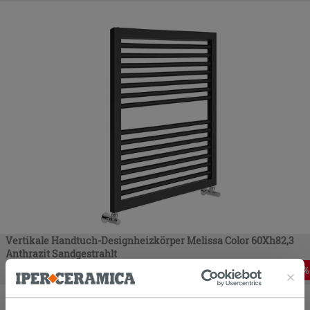
Vertikale Handtuch-Designheizkörper Melissa Color 60Xh82,3
Anthrazit Sandgestrahlt
158,36
€
-
60
,00%
395,90
€
/
STK