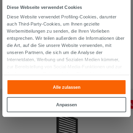
Diese Webseite verwendet Cookies
Diese Website verwendet Profiling-Cookies, darunter
auch Third-Party-Cookies, um Ihnen gezielte
Werbemitteilungen zu senden, die Ihren Vorlieben
entsprechen. Wir teilen außerdem die Informationen über
die Art, auf die Sie unsere Website verwenden, mit
unseren Partnern, die sich um die Analyse der
Internetdaten, Werbung und Sozialen Medien kümmer,
zur Bereitstellung von Social-Media-Funktionen und zur
Analyse unseres Datenverkehrs. Diese könnten sie mit
anderen Informationen, die Sie ihnen geliefert haben oder
Alle zulassen
die sie aufgrund Ihrer Verwendung ihrer Dienste
Handtuch-Designheizkörper Camelia Color 50Xh119 Anthrazit
gesammelt haben, kombinieren. Falls Sie mehr wissen
Sandgestrahlt
möchten oder Ihre Zustimmung zu allen oder einigen
214,14
€
-
40
,00%
Anpassen
356,90
€
/
STK
Cookies verweigern,
hier klicken
oder „Anpassen“. Die
Zustimmung kann durch Klicken auf die Schaltfläche
„Cookies akzeptieren“ gegeben werden. Wenn Sie auf
die Schaltfläche "X" klicken, können Sie das Surfen erst