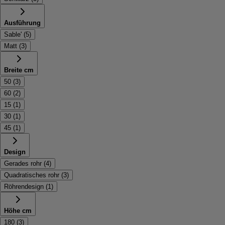
Ausführung
Sable'
(
5
)
Matt
(
3
)
Breite cm
50
(
3
)
60
(
2
)
15
(
1
)
30
(
1
)
45
(
1
)
Design
Gerades rohr
(
4
)
Quadratisches rohr
(
3
)
Röhrendesign
(
1
)
Höhe cm
180
(
3
)