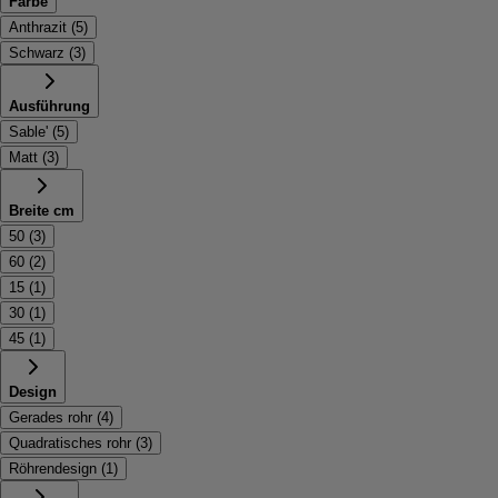
Farbe
Anthrazit
(
5
)
Schwarz
(
3
)
Ausführung
Sable'
(
5
)
Matt
(
3
)
Breite cm
50
(
3
)
60
(
2
)
15
(
1
)
30
(
1
)
45
(
1
)
Design
Gerades rohr
(
4
)
Quadratisches rohr
(
3
)
Röhrendesign
(
1
)