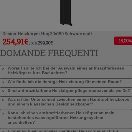
Design-Heizkörper Hug 30x180 Schwarz matt
254,91
€
-
15
,00%
299,90
€
/
STK
DOMANDE FREQUENTI
Worauf sollte ich bei der Auswahl eines anthrazitfarbenen
Heizkörpers fürs Bad achten?
Wie finde ich die richtige Heizleistung für meinen Raum?
Sind anthrazitfarbene Heizkörper pflegeintensiver als weiße?
Was ist der Unterschied zwischen einem Handtuchheizkörper
und einem klassischen Designheizkörper?
Kann ich einen anthrazitfarbenen Heizkörper an mein
bestehendes wassergeführtes Heizungssystem
anschließen?
Eignet sich ein schmaler, vertikaler Heizkörper auch für