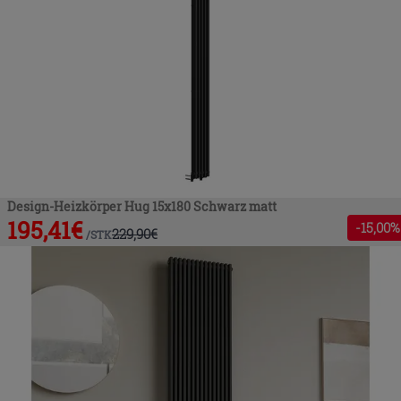
Design-Heizkörper Hug 15x180 Schwarz matt
195,41
€
-
15
,00%
229,90
€
/
STK