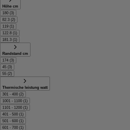
Höhe cm
180
(
3
)
82.3
(
2
)
119
(
1
)
122.8
(
1
)
181.3
(
1
)
Randstand cm
174
(
3
)
45
(
3
)
55
(
2
)
Thermische leistung watt
301 - 400
(
2
)
1001 - 1100
(
1
)
1101 - 1200
(
1
)
401 - 500
(
1
)
501 - 600
(
1
)
601 - 700
(
1
)