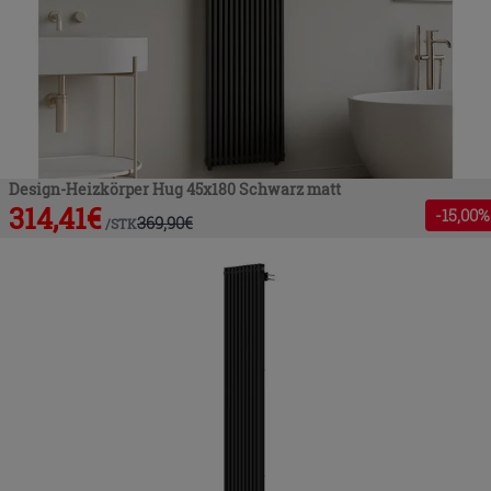
Design-Heizkörper Hug 45x180 Schwarz matt
314,41
€
-
15
,00%
369,90
€
/
STK