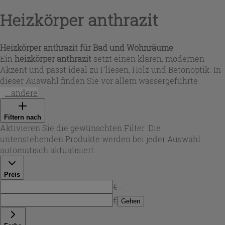
Heizkörper anthrazit
Heizkörper anthrazit für Bad und Wohnräume
Ein
heizkörper anthrazit
setzt einen klaren, modernen
Akzent und passt ideal zu Fliesen, Holz und Betonoptik. In
dieser Auswahl finden Sie vor allem wassergeführte
Designlösungen aus robustem Stahl mit gleichmäßiger
...andere
Wärmeabgabe. Die Oberfläche in Anthrazit – teils
sandgestrahlt – wirkt hochwertig und ist zugleich
Filtern nach
alltagstauglich. Je nach Modell stehen unterschiedliche
Aktivieren Sie die gewünschten Filter. Die
Leistungsbereiche zur Verfügung, von kompakten
untenstehenden Produkte werden bei jeder Auswahl
Varianten für kleinere Bäder bis zu größeren
automatisch aktualisiert.
Ausführungen, die auch in geräumigen Bereichen
zuverlässige Wärme liefern. So wählen Sie gezielt nach
Preis
Raumgröße, gewünschter Optik und Heizbedarf.
€ -
€
Gehen