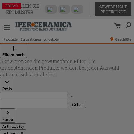
BESTELLEN SIE
PROMO
PROMO
PROMO
PROMO
PROMO
PROMO
PROMO
PROMO
GEWERBLICHE
PROFIKUNDE
EIN MUSTER
Produkte
Inspirationen
Angebote
Geschäfte
Filtern nach
Aktivieren Sie die gewünschten Filter. Die
untenstehenden Produkte werden bei jeder Auswahl
automatisch aktualisiert.
Preis
€ -
€
Gehen
Farbe
Anthrazit
(
5
)
Schwarz
(
3
)