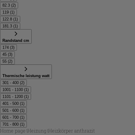
82.3
(
2
)
119
(
1
)
122.8
(
1
)
181.3
(
1
)
Randstand cm
174
(
3
)
45
(
3
)
55
(
2
)
Thermische leistung watt
301 - 400
(
2
)
1001 - 1100
(
1
)
1101 - 1200
(
1
)
401 - 500
(
1
)
501 - 600
(
1
)
601 - 700
(
1
)
701 - 800
(
1
)
Home page
\
Heizung
\
Heizkörper anthrazit