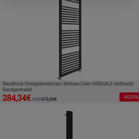
nach der Installation der technischen Cookies fortsetzen.
Handtuch-Designheizkörper Melissa Color 60Xh181,3 Anthrazit
Sandgestrahlt
284,34
€
-
40
,00%
473,90
€
/
STK