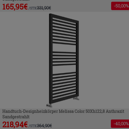
165,95
€
-
50
,00%
331,90
€
/
STK
Handtuch-Designheizkörper Melissa Color 50Xh122,8 Anthrazit
Sandgestrahlt
218,94
€
-
40
,00%
364,90
€
/
STK