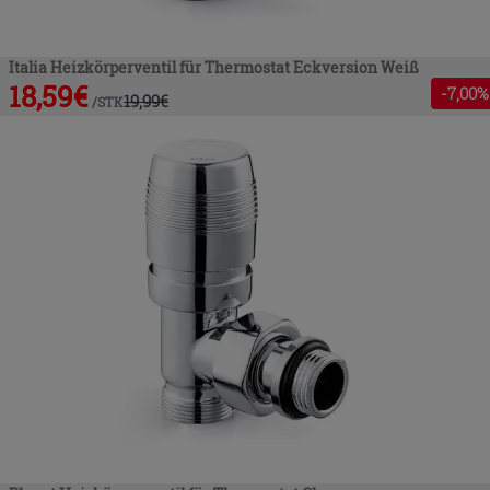
Italia Heizkörperventil für Thermostat Eckversion Weiß
18,59
€
-
7
,00%
19,99
€
/
STK