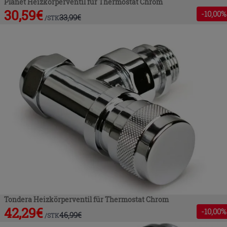
Planet Heizkörperventil für Thermostat Chrom
30,59
€
-
10
,00%
33,99
€
/
STK
Tondera Heizkörperventil für Thermostat Chrom
42,29
€
-
10
,00%
46,99
€
/
STK