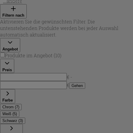
Ausführungen mit gängigen Anschlüssen wie 1/2" x 24/19
...andere
sowie Varianten mit Eurokonus, ideal für Installationen
mit Kupfer- oder Mehrschichtverbundrohren. Je nach
Filtern nach
Einbauposition stehen Eckversionen und Winkel-
Aktivieren Sie die gewünschten Filter. Die
Verschraubungen zur Verfügung, um auch bei engen
untenstehenden Produkte werden bei jeder Auswahl
Platzverhältnissen sauber und sicher zu montieren. So
automatisch aktualisiert.
lassen sich die
heizkörperventile
optimal an vorhandene
Leitungsführungen anpassen.
Angebot
Produkte im Angebot
(
10
)
Preis
€ -
€
Gehen
Farbe
Chrom
(
7
)
Weiß
(
5
)
Schwarz
(
3
)