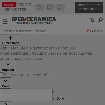
BESTELLEN SIE
PROMO
PROMO
PROMO
PROMO
PROMO
PROMO
PROMO
PROMO
PROMO
PROMO
GEWERBLICHE
PROFIKUNDE
EIN MUSTER
Produkte
Inspirationen
Angebote
Geschäfte
Filtern nach
Aktivieren Sie die gewünschten Filter. Die
untenstehenden Produkte werden bei jeder Auswahl
automatisch aktualisiert.
Angebot
Produkte im Angebot
(
10
)
Preis
€ -
€
Gehen