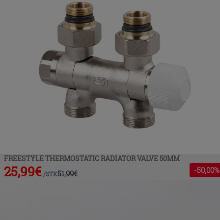
FREESTYLE THERMOSTATIC RADIATOR VALVE 50MM
25,99
€
-
50
,00%
51,99
€
/
STK