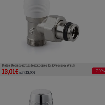
Italia Regelventil Heizkörper Eckversion Weiß
13,01
€
-
7
,00%
13,99
€
/
STK