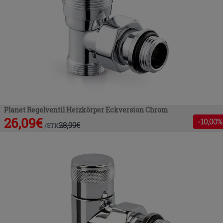
Planet Regelventil Heizkörper Eckversion Chrom
26,09
€
-
10
,00%
28,99
€
/
STK