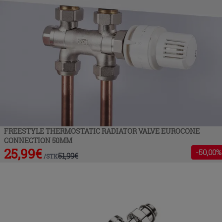
FREESTYLE THERMOSTATIC RADIATOR VALVE EUROCONE
CONNECTION 50MM
25,99
€
-
50
,00%
51,99
€
/
STK