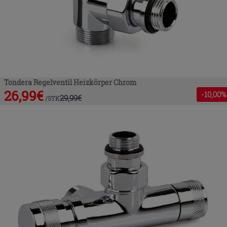
Tondera Regelventil Heizkörper Chrom
26,99
€
-
10
,00%
29,99
€
/
STK