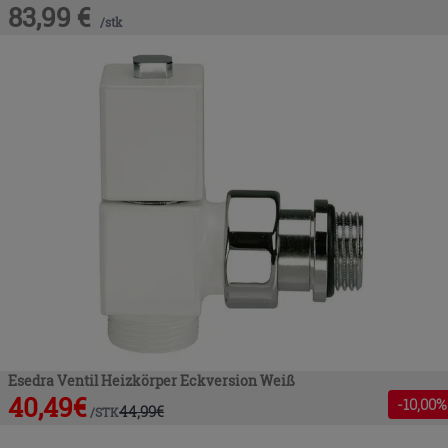
83,99
€
/
stk
Esedra Ventil Heizkörper Eckversion Weiß
40,49
€
-
10
,00%
44,99
€
/
STK