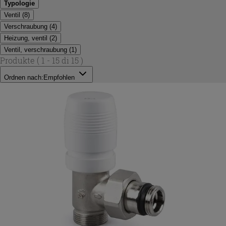
Typologie
Ventil
(
8
)
Verschraubung
(
4
)
Heizung, ventil
(
2
)
Ventil, verschraubung
(
1
)
Produkte
( 1 - 15 di 15 )
Ordnen nach:
Empfohlen