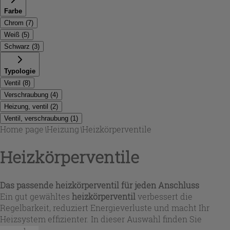
Farbe
Chrom
(
7
)
Weiß
(
5
)
Schwarz
(
3
)
Typologie
Ventil
(
8
)
Verschraubung
(
4
)
Heizung, ventil
(
2
)
Ventil, verschraubung
(
1
)
Home page
\
Heizung
\
Heizkörperventile
Heizkörperventile
Das passende
heizkörperventil
für jeden Anschluss
Ein gut gewähltes
heizkörperventil
verbessert die
Regelbarkeit, reduziert Energieverluste und macht Ihr
Heizsystem effizienter. In dieser Auswahl finden Sie