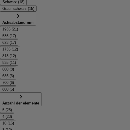
Schwarz
(
18
)
Grau, schwarz
(
15
)
Achsabstand mm
1935
(
21
)
535
(
17
)
623
(
17
)
1735
(
12
)
813
(
12
)
835
(
11
)
600
(
8
)
685
(
6
)
700
(
6
)
800
(
5
)
Anzahl der elemente
5
(
25
)
4
(
23
)
10
(
16
)
3
(
12
)