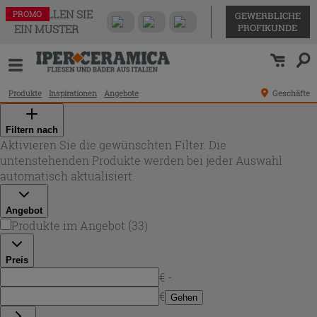
BESTELLEN SIE
PROMO
PROMO
PROMO
PROMO
PROMO
PROMO
PROMO
PROMO
PROMO
PROMO
PROMO
PROMO
PROMO
PROMO
PROMO
PROMO
PROMO
PROMO
PROMO
PROMO
PROMO
PROMO
PROMO
PROMO
PROMO
PROMO
PROMO
PROMO
PROMO
PROMO
PROMO
PROMO
PROMO
GEWERBLICHE
PROFIKUNDE
EIN MUSTER
Produkte
Inspirationen
Angebote
Geschäfte
Filtern nach
Aktivieren Sie die gewünschten Filter. Die
untenstehenden Produkte werden bei jeder Auswahl
automatisch aktualisiert.
Angebot
Produkte im Angebot
(
33
)
Preis
€ -
€
Gehen