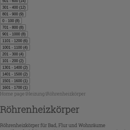
501 - 600
(
14
)
301 - 400
(
12
)
801 - 900
(
9
)
0 - 100
(
8
)
701 - 800
(
8
)
901 - 1000
(
8
)
1101 - 1200
(
6
)
1001 - 1100
(
4
)
201 - 300
(
4
)
101 - 200
(
2
)
1301 - 1400
(
2
)
1401 - 1500
(
2
)
1501 - 1600
(
1
)
1601 - 1700
(
1
)
Home page
\
Heizung
\
Röhrenheizkörper
Röhrenheizkörper
Röhrenheizkörper für Bad, Flur und Wohnräume