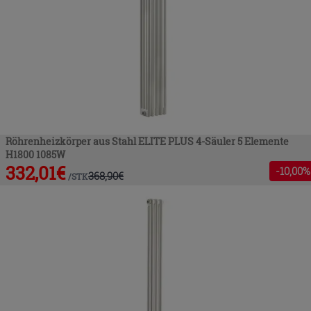
Röhrenheizkörper aus Stahl ELITE PLUS 4-Säuler 5 Elemente
H1800 1085W
332,01
€
-
10
,00%
368,90
€
/
STK