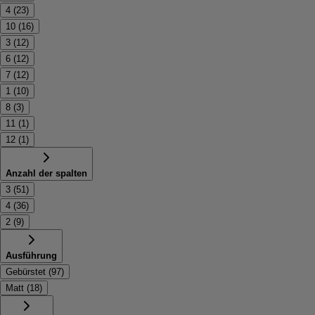
4
(
23
)
10
(
16
)
3
(
12
)
6
(
12
)
7
(
12
)
1
(
10
)
8
(
3
)
11
(
1
)
12
(
1
)
Anzahl der spalten
3
(
51
)
4
(
36
)
2
(
9
)
Ausführung
Gebürstet
(
97
)
Matt
(
18
)