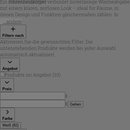
Ein
röhrenheizkörper
verbindet zuverlässige Wärmeabgabe
mit einem klaren, zeitlosen Look – ideal für Räume, in
denen Design und Funktion gleichermaßen zählen. In
dieser Auswahl finden Sie
Röhrenheizkörper
in
...andere
unterschiedlichen Bauhöhen und Leistungsstufen,
passend vom kompakten Gästebad bis zum großzügigen
Filtern nach
Wohnbereich. Je nach Modell sorgt die Röhrenbauform für
Aktivieren Sie die gewünschten Filter. Die
eine gleichmäßige Konvektion und ein angenehmes
untenstehenden Produkte werden bei jeder Auswahl
Raumklima, während die vertikale oder klassische
automatisch aktualisiert.
Bauweise die Platzierung flexibel macht.
Angebot
Produkte im Angebot
(
33
)
Preis
€ -
€
Gehen
Farbe
Weiß
(
82
)