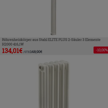
Röhrenheizkörper aus Stahl ELITE PLUS 2-Säuler 3 Elemente
H2000 416,1W
134,01
€
-
10
,00%
148,90
€
/
STK