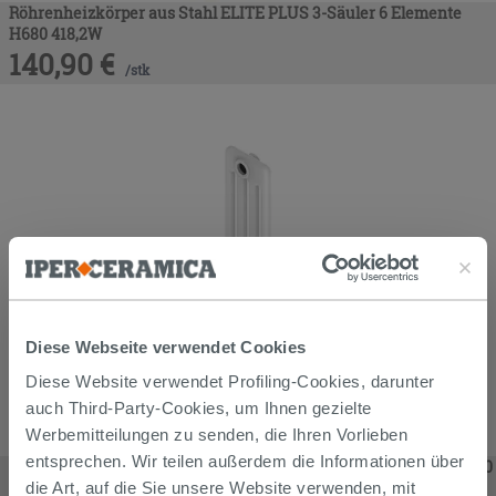
Röhrenheizkörper aus Stahl ELITE PLUS 3-Säuler 6 Elemente
H680 418,2W
140,90
€
/
stk
Diese Webseite verwendet Cookies
Diese Website verwendet Profiling-Cookies, darunter
auch Third-Party-Cookies, um Ihnen gezielte
Werbemitteilungen zu senden, die Ihren Vorlieben
entsprechen. Wir teilen außerdem die Informationen über
Röhrenheizkörper aus Stahl ELITE PLUS 4-Säuler 1 Element H680
91W
die Art, auf die Sie unsere Website verwenden, mit