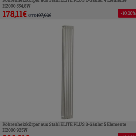
Röhrenheizkörper aus Stahl ELITE PLUS 2-Säuler 4 Elemente
H2000 554,8W
178,11
€
-
10
,00%
197,90
€
/
STK
Röhrenheizkörper aus Stahl ELITE PLUS 3-Säuler 5 Elemente
H2000 925W