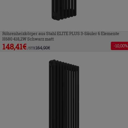
Röhrenheizkörper aus Stahl ELITE PLUS 3-Säuler 6 Elemente
H680 418,2W Schwarz matt
148,41
€
-
10
,00%
164,90
€
/
STK