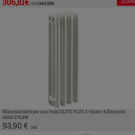
306,81
€
-
10
,00%
340,90
€
/
STK
Röhrenheizkörper aus Stahl ELITE PLUS 3-Säuler 4 Elemente
H680 278,8W
93,90
€
/
stk