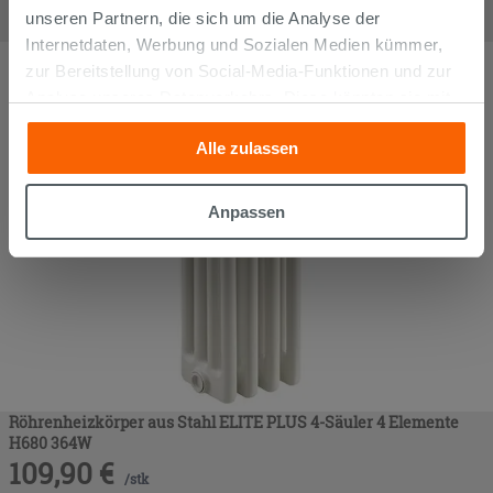
27,90
€
unseren Partnern, die sich um die Analyse der
/
stk
Internetdaten, Werbung und Sozialen Medien kümmer,
zur Bereitstellung von Social-Media-Funktionen und zur
Analyse unseres Datenverkehrs. Diese könnten sie mit
anderen Informationen, die Sie ihnen geliefert haben oder
Alle zulassen
die sie aufgrund Ihrer Verwendung ihrer Dienste
gesammelt haben, kombinieren. Falls Sie mehr wissen
möchten oder Ihre Zustimmung zu allen oder einigen
Anpassen
Cookies verweigern,
hier klicken
oder „Anpassen“. Die
Zustimmung kann durch Klicken auf die Schaltfläche
„Cookies akzeptieren“ gegeben werden. Wenn Sie auf
die Schaltfläche "X" klicken, können Sie das Surfen erst
nach der Installation der technischen Cookies fortsetzen.
Röhrenheizkörper aus Stahl ELITE PLUS 4-Säuler 4 Elemente
H680 364W
109,90
€
/
stk