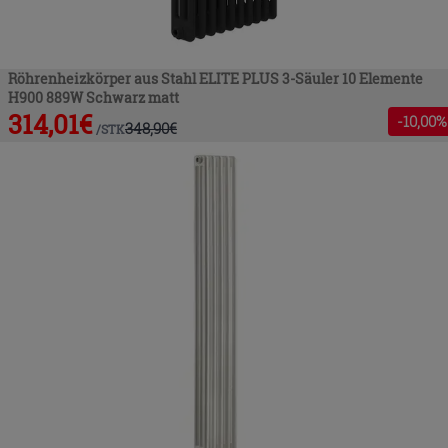
Röhrenheizkörper aus Stahl ELITE PLUS 3-Säuler 10 Elemente
H900 889W Schwarz matt
314,01
€
-
10
,00%
348,90
€
/
STK