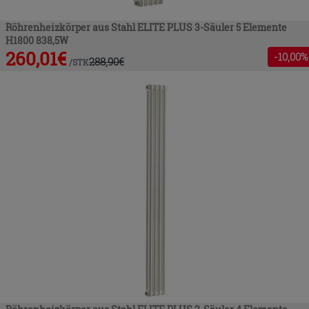
Röhrenheizkörper aus Stahl ELITE PLUS 3-Säuler 5 Elemente
H1800 838,5W
260,01
€
-
10
,00%
288,90
€
/
STK