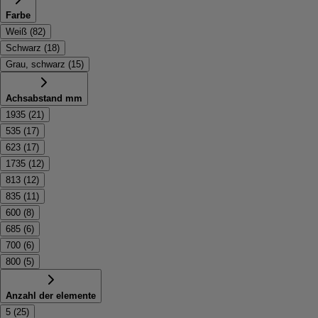
Farbe
Weiß
(
82
)
Schwarz
(
18
)
Grau, schwarz
(
15
)
Achsabstand mm
1935
(
21
)
535
(
17
)
623
(
17
)
1735
(
12
)
813
(
12
)
835
(
11
)
600
(
8
)
685
(
6
)
700
(
6
)
800
(
5
)
Anzahl der elemente
5
(
25
)