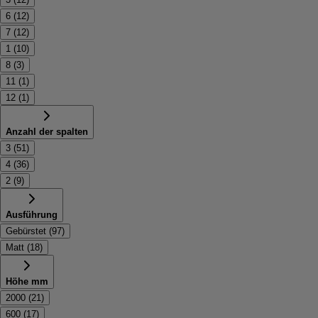
6
(
12
)
7
(
12
)
1
(
10
)
8
(
3
)
11
(
1
)
12
(
1
)
Anzahl der spalten
3
(
51
)
4
(
36
)
2
(
9
)
Ausführung
Gebürstet
(
97
)
Matt
(
18
)
Höhe mm
2000
(
21
)
600
(
17
)