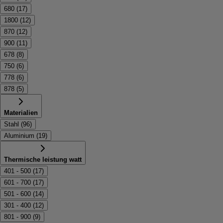
680
(
17
)
1800
(
12
)
870
(
12
)
900
(
11
)
678
(
8
)
750
(
6
)
778
(
6
)
878
(
5
)
Materialien
Stahl
(
96
)
Aluminium
(
19
)
Thermische leistung watt
401 - 500
(
17
)
601 - 700
(
17
)
501 - 600
(
14
)
301 - 400
(
12
)
801 - 900
(
9
)