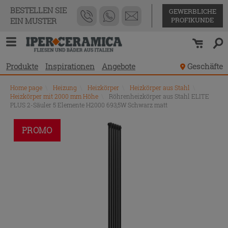
BESTELLEN SIE
GEWERBLICHE
PROFIKUNDE
EIN MUSTER
Produkte
Inspirationen
Angebote
Geschäfte
Home page
\
Heizung
\
Heizkörper
\
Heizkörper aus Stahl
\
Heizkörper mit 2000 mm Höhe
\
Röhrenheizkörper aus Stahl ELITE
PLUS 2-Säuler 5 Elemente H2000 693,5W Schwarz matt
PROMO