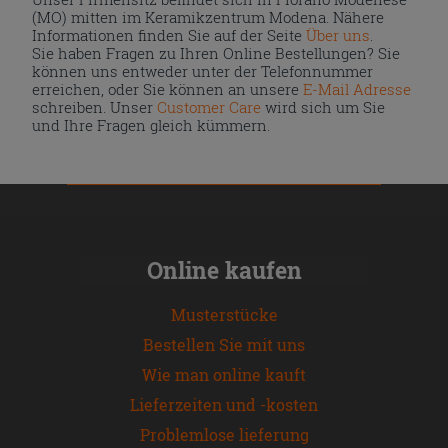
(MO) mitten im Keramikzentrum Modena. Nähere
Informationen finden Sie auf der Seite
Über uns
.
Sie haben Fragen zu Ihren Online Bestellungen? Sie
können uns entweder unter der Telefonnummer
erreichen, oder Sie können an unsere
E-Mail Adresse
schreiben. Unser
Customer Care
wird sich um Sie
und Ihre Fragen gleich kümmern.
Online kaufen
Musterstücke
Bestellen Sie mit uns
Wie man online kauft
Lieferzeiten und -kosten
Problemlose lieferung