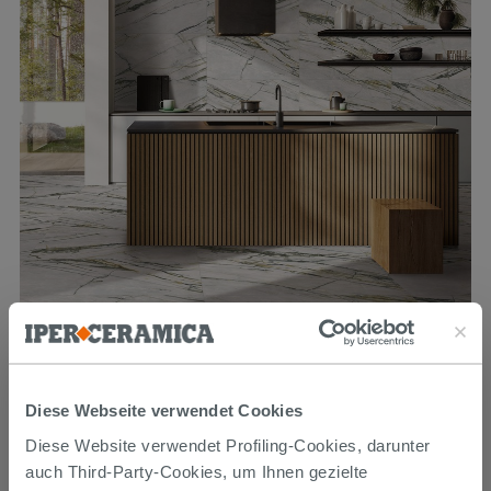
auszublenden.
Fliese Raja White Marbles 60x120 Feinsteinzeug
Marmoroptik Weiss 3D
62,99 €
Diese Webseite verwendet Cookies
/M2
Diese Website verwendet Profiling-Cookies, darunter
auch Third-Party-Cookies, um Ihnen gezielte