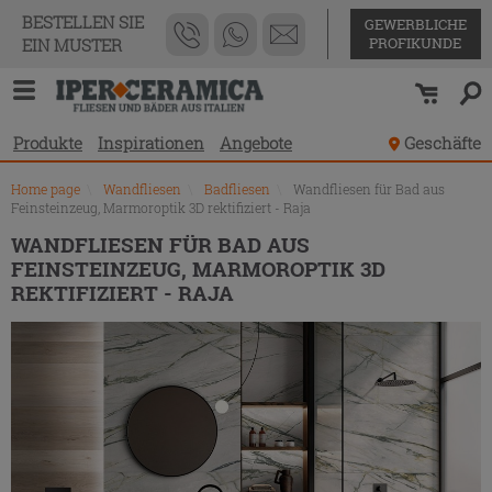
Produktverzeichnis
BESTELLEN SIE
GEWERBLICHE
PROFIKUNDE
EIN MUSTER
Produkte
Inspirationen
Angebote
Geschäfte
Home page
\
Wandfliesen
\
Badfliesen
\
Wandfliesen für Bad aus
Feinsteinzeug, Marmoroptik 3D rektifiziert - Raja
WANDFLIESEN FÜR BAD AUS
FEINSTEINZEUG, MARMOROPTIK 3D
REKTIFIZIERT - RAJA