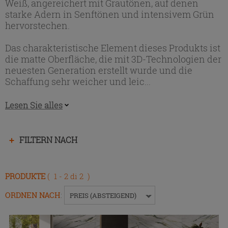
Weiß, angereichert mit Grautönen, auf denen
starke Adern in Senftönen und intensivem Grün
hervorstechen.
Das charakteristische Element dieses Produkts ist
die matte Oberfläche, die mit 3D-Technologien der
neuesten Generation erstellt wurde und die
Schaffung sehr weicher und leic...
Lesen Sie alles
Drücken
FILTERN NACH
Sie
die
Eingabetaste,
PRODUKTE
( 1 - 2 di 2 )
um
das
ORDNEN NACH
:
PREIS (ABSTEIGEND)
Menü
ein-
bzw.