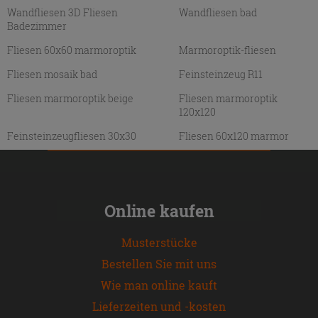
Wandfliesen 3D Fliesen
Wandfliesen bad
Badezimmer
Fliesen 60x60 marmoroptik
Marmoroptik-fliesen
Fliesen mosaik bad
Feinsteinzeug R11
Fliesen marmoroptik beige
Fliesen marmoroptik
120x120
Feinsteinzeugfliesen 30x30
Fliesen 60x120 marmor
Online kaufen
Musterstücke
Bestellen Sie mit uns
Wie man online kauft
Lieferzeiten und -kosten