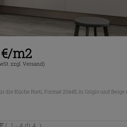
9 €/m2
wSt. zzgl. Versand)
ür die Küche Rieti, Format 20x45, in Grigio und Bei
TE
( 1 - 4 di 4 )