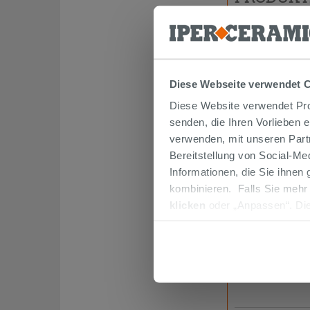
Diese Webseite verwendet 
Diese Website verwendet Prof
senden, die Ihren Vorlieben 
verwenden, mit unseren Part
Bereitstellung von Social-M
Informationen, die Sie ihnen
kombinieren. Falls Sie mehr
klicken
oder „Anpassen“. Die
Wandfliese Rie
werden. Wenn Sie auf die Sch
Maueroptik Tr
Cookies fortsetzen.
21,99 €
/