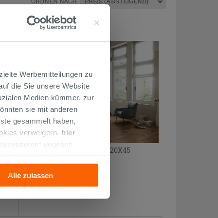
ORDNEN NACH
:
PREIS (ABSTEIGEND)
zielte Werbemitteilungen zu
 auf die Sie unsere Website
Sozialen Medien kümmer, zur
önnten sie mit anderen
enste gesammelt haben,
ookies verweigern,
hier
 akzeptieren“ gegeben
Wandfliese Rieti Hellbeige 20X45
llation der technischen
Travertinoptik
Alle zulassen
17,99 €
/M2