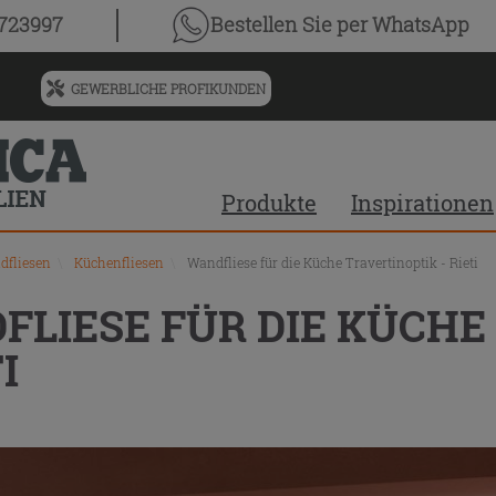
chnis
0723997
Bestellen Sie
per WhatsApp
GEWERBLICHE PROFIKUNDEN
Menü
für
vorgeschlagenen
Siteinhalt
Produkte
Inspirationen
und
Suchprotokoll
dfliesen
\
Küchenfliesen
\
Wandfliese für die Küche Travertinoptik - Rieti
FLIESE FÜR DIE KÜCHE
I