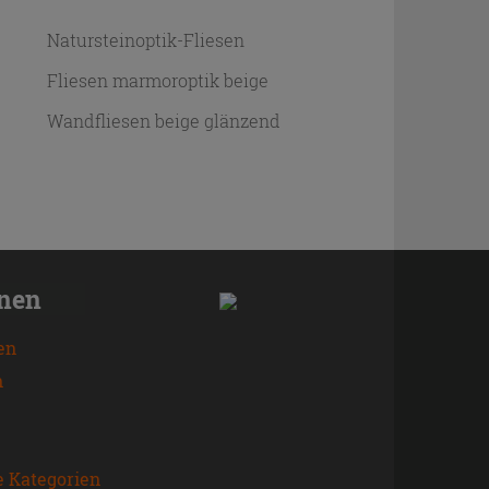
Natursteinoptik-Fliesen
Fliesen marmoroptik beige
Wandfliesen beige glänzend
onen
en
n
e Kategorien