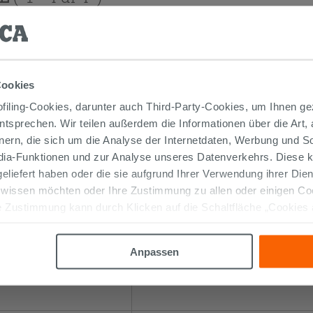
Cookies
iling-Cookies, darunter auch Third-Party-Cookies, um Ihnen ge
entsprechen. Wir teilen außerdem die Informationen über die Art,
nern, die sich um die Analyse der Internetdaten, Werbung und 
edia-Funktionen und zur Analyse unseres Datenverkehrs. Diese k
 geliefert haben oder die sie aufgrund Ihrer Verwendung ihrer Di
 wissen möchten oder Ihre Zustimmung zu allen oder einigen C
 Zustimmung kann durch Klicken auf die Schaltfläche „Cookies
ti Dekor Beige 20X45
Wandfliese Rieti Dekor Grau 20X45
altfläche "X" klicken, können Sie das Surfen erst nach der Insta
avertin 3D
Maueroptik Travertin 3D
Anpassen
21,99 €
M2
/M2