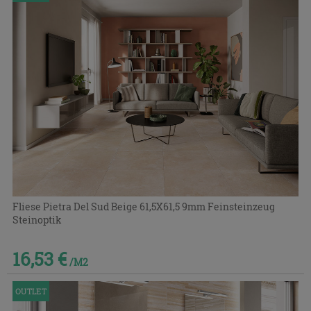
auszublenden.
Fliese Pietra Del Sud Beige 61,5X61,5 9mm Feinsteinzeug
Steinoptik
16,53 €
/M2
OUTLET