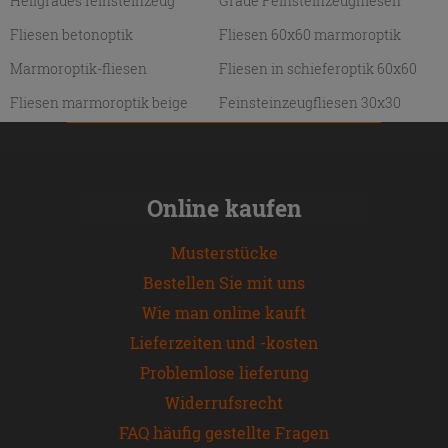
Hellgraues feinsteinzeug
Graue Feinsteinzeugfliesen
Fliesen betonoptik
Fliesen 60x60 marmoroptik
Marmoroptik-fliesen
Fliesen in schieferoptik 60x60
Fliesen marmoroptik beige
Feinsteinzeugfliesen 30x30
Online kaufen
Musterstücke
Bestellen Sie mit uns
Wie man online kauft
Lieferzeiten und -kosten
Problemlose lieferung
Widerrufsrecht
FAQ häufig gestellte Fragen