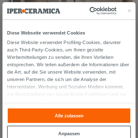
Diese Webseite verwendet Cookies
Diese Website verwendet Profiling-Cookies, darunter
auch Third-Party-Cookies, um Ihnen gezielte
Werbemitteilungen zu senden, die Ihren Vorlieben
entsprechen. Wir teilen außerdem die Informationen über
die Art, auf die Sie unsere Website verwenden, mit
unseren Partnern, die sich um die Analyse der
Fliese Pietra Del Sud Beige 30,8X61,5 8mm Feinsteinzeug
Steinoptik
Internetdaten, Werbung und Sozialen Medien kümmer,
zur Bereitstellung von Social-Media-Funktionen und zur
Analyse unseres Datenverkehrs. Diese könnten sie mit
14,39 €
/M2
anderen Informationen, die Sie ihnen geliefert haben oder
Alle zulassen
die sie aufgrund Ihrer Verwendung ihrer Dienste
gesammelt haben, kombinieren. Falls Sie mehr wissen
möchten oder Ihre Zustimmung zu allen oder einigen
Anpassen