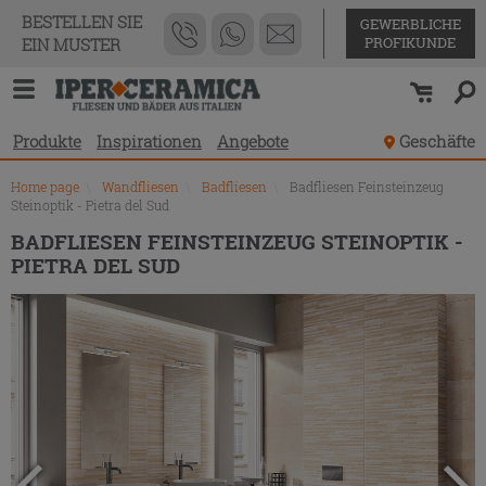
Produktverzeichnis
BESTELLEN SIE
GEWERBLICHE
PROFIKUNDE
EIN MUSTER
Produkte
Inspirationen
Angebote
Geschäfte
Home page
\
Wandfliesen
\
Badfliesen
\
Badfliesen Feinsteinzeug
Steinoptik - Pietra del Sud
BADFLIESEN FEINSTEINZEUG STEINOPTIK -
PIETRA DEL SUD