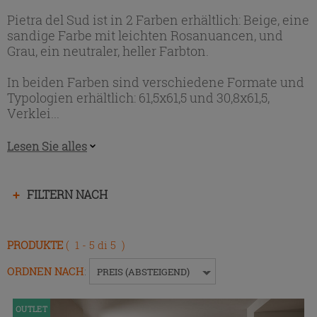
Pietra del Sud ist in 2 Farben erhältlich: Beige, eine
sandige Farbe mit leichten Rosanuancen, und
Grau, ein neutraler, heller Farbton.
In beiden Farben sind verschiedene Formate und
Typologien erhältlich: 61,5x61,5 und 30,8x61,5,
Verklei...
Lesen Sie alles
Drücken
FILTERN NACH
Sie
die
Eingabetaste,
PRODUKTE
( 1 - 5 di 5 )
um
das
ORDNEN NACH
:
PREIS (ABSTEIGEND)
Menü
ein-
OUTLET
bzw.