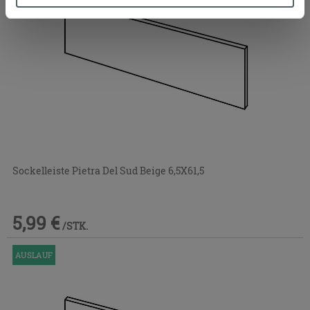
Cookies verweigern,
hier klicken
oder „Anpassen“. Die
Zustimmung kann durch Klicken auf die Schaltfläche
„Cookies akzeptieren“ gegeben werden. Wenn Sie auf
die Schaltfläche "X" klicken, können Sie das Surfen erst
nach der Installation der technischen Cookies fortsetzen.
Sockelleiste Pietra Del Sud Beige 6,5X61,5
5,99 €
/STK.
AUSLAUF