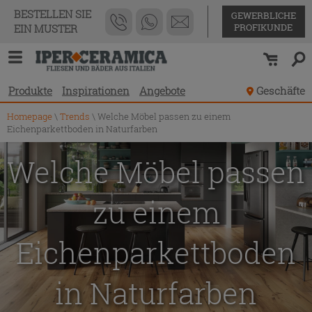
BESTELLEN SIE
GEWERBLICHE
PROFIKUNDE
EIN MUSTER
Produkte
Inspirationen
Angebote
Geschäfte
Homepage
\
Trends
\
Welche Möbel passen zu einem
Eichenparkettboden in Naturfarben
Welche Möbel passen
zu einem
Eichenparkettboden
in Naturfarben