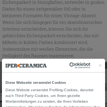
Eichenparkett in Honigfarben, entweder in großen
Dielen für einen zeitgemäßen Stil oder in
kleineren Formaten für einen Vintage-Akzent.
Wenn Sie sich hingegen für ein skandinavisches
Interieur entscheiden, können Sie sich für
gebleichtes Eichenparkett entscheiden, das mit
Möbeln in kühlen Farben kombiniert wird,
insbesondere mit weißen Elementen, die die
Helligkeit des Raumes maximieren.
Diese Webseite verwendet Cookies
Diese Website verwendet Profiling-Cookies, darunter
auch Third-Party-Cookies, um Ihnen gezielte
Werbemitteilungen zu senden, die Ihren Vorlieben