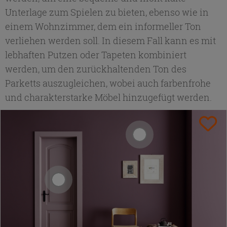
Unterlage zum Spielen zu bieten, ebenso wie in
einem Wohnzimmer, dem ein informeller Ton
verliehen werden soll. In diesem Fall kann es mit
lebhaften Putzen oder Tapeten kombiniert
werden, um den zurückhaltenden Ton des
Parketts auszugleichen, wobei auch farbenfrohe
und charakterstarke Möbel hinzugefügt werden.