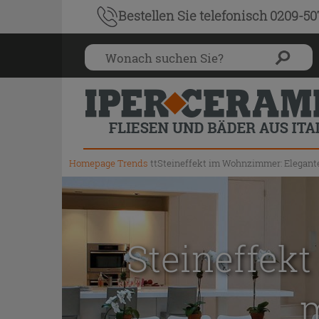
Bestellen Sie
telefonisch 0209-5
Homepage
Trends
ttSteineffekt im Wohnzimmer: Elegant
Steineffek