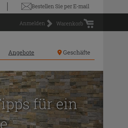
Warenkorb
Bestellen Sie
per E-mail
Anmelden
Warenkorb
Angebote
Geschäfte
pps für ein
e