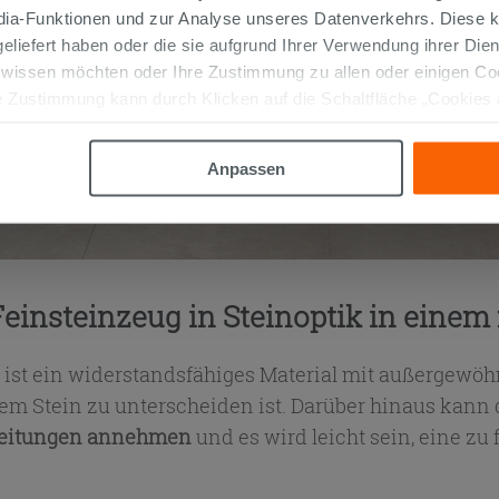
edia-Funktionen und zur Analyse unseres Datenverkehrs. Diese k
 geliefert haben oder die sie aufgrund Ihrer Verwendung ihrer Di
 wissen möchten oder Ihre Zustimmung zu allen oder einigen C
 Zustimmung kann durch Klicken auf die Schaltfläche „Cookies
altfläche "X" klicken, können Sie das Surfen erst nach der Insta
Anpassen
Feinsteinzeug in Steinoptik in ei
ist ein widerstandsfähiges Material mit außergewöh
em Stein zu unterscheiden ist. Darüber hinaus kann 
rbeitungen annehmen
und es wird leicht sein, eine zu