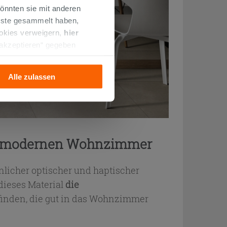
önnten sie mit anderen
enste gesammelt haben,
ookies verweigern,
hier
 akzeptieren“ gegeben
llation der technischen
Alle zulassen
nem modernen Wohnzimmer
nlicher optischer und haptischer
dieses Material
die
 finden, die gut in das Wohnzimmer