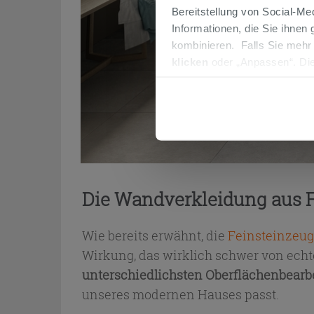
Bereitstellung von Social-M
Informationen, die Sie ihnen
kombinieren. Falls Sie mehr
klicken
oder „Anpassen“. Die
werden. Wenn Sie auf die Sch
Cookies fortsetzen.
Die Wandverkleidung aus 
Wie bereits erwähnt, die
Feinsteinzeug
Wirkung, das wirklich schwer von echt
unterschiedlichsten Oberflächenbea
unseres modernen Hauses passt.