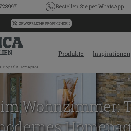
0723997
Bestellen Sie
per WhatsApp
GEWERBLICHE PROFIKUNDEN
Menü
für
vorgeschlagenen
Siteinhalt
Produkte
Inspirationen
und
Suchprotokoll
e Tipps für Homepage
t im Wohnzimmer: Ti
modernes Homepag