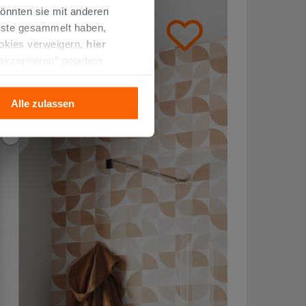
önnten sie mit anderen
enste gesammelt haben,
ookies verweigern,
hier
 akzeptieren“ gegeben
llation der technischen
Alle zulassen