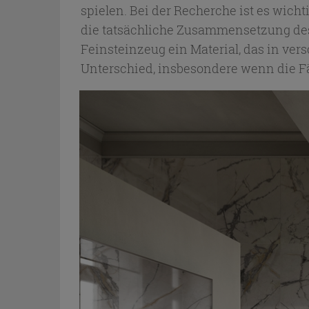
spielen. Bei der Recherche ist es wich
die tatsächliche Zusammensetzung des P
Feinsteinzeug ein Material, das in ve
Unterschied, insbesondere wenn die Fä