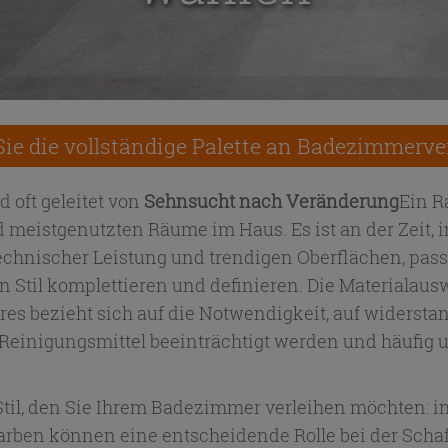
ie die vollständige Palette an Badezimmerv
 oft geleitet von
Sehnsucht nach Veränderung
Ein R
d meistgenutzten Räume im Haus. Es ist an der Zeit, 
technischer Leistung und trendigen Oberflächen, pa
til komplettieren und definieren. Die Materialauswah
eres bezieht sich auf die Notwendigkeit, auf widerst
einigungsmittel beeinträchtigt werden und häufig u
 Stil, den Sie Ihrem Badezimmer verleihen möchten: 
Farben können eine entscheidende Rolle bei der Sc