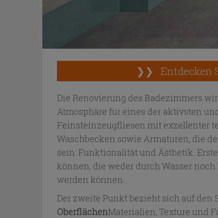
❯❯
Entdecken S
Die Renovierung des Badezimmers wird
Atmosphäre für eines der aktivsten un
Feinsteinzeugfliesen mit exzellenter 
Waschbecken sowie Armaturen, die den S
sein: Funktionalität und Ästhetik. Erst
können, die weder durch Wasser noch R
werden können.
Der zweite Punkt bezieht sich auf den
Oberflächen
Materialien, Texture und 