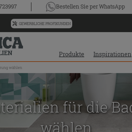
0723997
Bestellen Sie
per WhatsApp
GEWERBLICHE PROFIKUNDEN
Menü
für
vorgeschlagenen
Siteinhalt
Produkte
Inspirationen
und
Suchprotokoll
erung wählen
erialien für die B
wählen