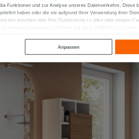
edia-Funktionen und zur Analyse unseres Datenverkehrs. Diese k
 geliefert haben oder die sie aufgrund Ihrer Verwendung ihrer Di
 wissen möchten oder Ihre Zustimmung zu allen oder einigen C
 Zustimmung kann durch Klicken auf die Schaltfläche „Cookies
altfläche "X" klicken, können Sie das Surfen erst nach der Insta
Anpassen