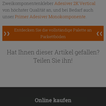
Zweikomponentenkleber
Adesiver 2K Vertical
von höchster Qualität an, und bei Bedarf auch
unser
Primer Adesiver Monokomponente
.
Entdecken Sie die vollständige Palette an
❯❯
❮❮
Parkettböden
Hat Ihnen dieser Artikel gefallen?
Teilen Sie ihn!
Online kaufen