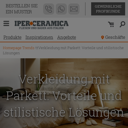
BESTELLEN SIE
GEWERBLICHE
PROFIKUNDE
EIN MUSTER
Produkte
Inspirationen
Angebote
Geschäfte
Homepage
Trends
ttVerkleidung mit Parkett: Vorteile und stilistische
Lösungen
Verkleidung mit
Parkett: Vorteile und
stilistische Lösungen