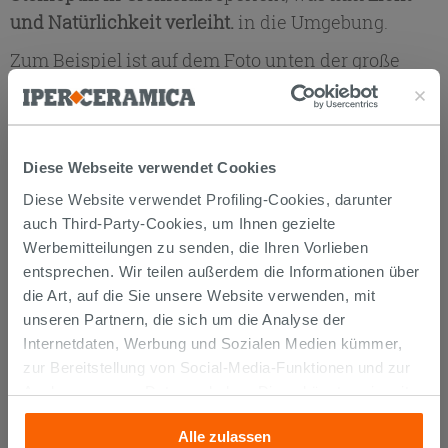
und Natürlichkeit verleiht.
in die Umgebung.
Zum Beispiel ist auf dem Foto unten der große
offene Raum im industriellen Stil trotz seiner
beträchtlichen Größe dank der Naturfarben an
Teilen der Wände, der Möbel mit Holzelementen
Diese Webseite verwendet Cookies
und der groben Stoffaccessoires gut ausgewogen
und einladend.
Diese Website verwendet Profiling-Cookies, darunter
auch Third-Party-Cookies, um Ihnen gezielte
Entdecken Sie die
Werbemitteilungen zu senden, die Ihren Vorlieben
❯❯
vollständige Palette von
❮❮
entsprechen. Wir teilen außerdem die Informationen über
Fußböden und Verkleidungen
die Art, auf die Sie unsere Website verwenden, mit
unseren Partnern, die sich um die Analyse der
Gewerbliche und öffentlich
Internetdaten, Werbung und Sozialen Medien kümmer,
zur Bereitstellung von Social-Media-Funktionen und zur
zugängliche Räume im
Analyse unseres Datenverkehrs. Diese könnten sie mit
industriellen Stil
anderen Informationen, die Sie ihnen geliefert haben oder
Alle zulassen
die sie aufgrund Ihrer Verwendung ihrer Dienste