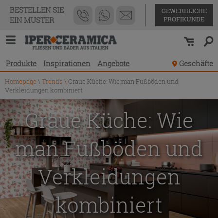
BESTELLEN SIE
GEWERBLICHE
PROFIKUNDE
EIN MUSTER
Produkte
Inspirationen
Angebote
Geschäfte
Homepage
\
Trends
\
Graue Küche: Wie man Fußböden und
Verkleidungen kombiniert
Graue Küche: Wie
man Fußböden und
Verkleidungen
kombiniert