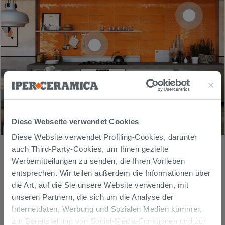
Diese Webseite verwendet Cookies
Diese Website verwendet Profiling-Cookies, darunter
auch Third-Party-Cookies, um Ihnen gezielte
Entdecken Sie alle Lösungen für eine graue
❯❯
❮❮
Werbemitteilungen zu senden, die Ihren Vorlieben
Küche
entsprechen. Wir teilen außerdem die Informationen über
die Art, auf die Sie unsere Website verwenden, mit
Steineffekt und skandinavischer
unseren Partnern, die sich um die Analyse der
Internetdaten, Werbung und Sozialen Medien kümmer,
Stil
zur Bereitstellung von Social-Media-Funktionen und zur