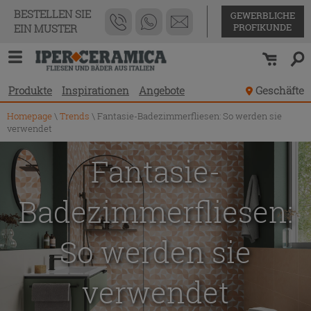
BESTELLEN SIE
GEWERBLICHE
PROFIKUNDE
EIN MUSTER
Produkte
Inspirationen
Angebote
Geschäfte
Homepage
\
Trends
\
Fantasie-Badezimmerfliesen: So werden sie
verwendet
Fantasie-
Badezimmerfliesen:
So werden sie
verwendet