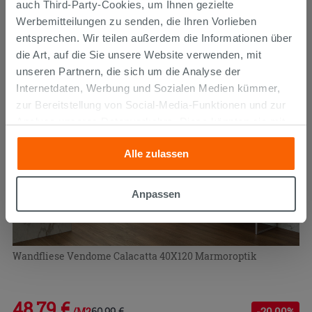
51,19 €
auch Third-Party-Cookies, um Ihnen gezielte
63,99 €
-20,00%
/M2
Werbemitteilungen zu senden, die Ihren Vorlieben
entsprechen. Wir teilen außerdem die Informationen über
PROMO
die Art, auf die Sie unsere Website verwenden, mit
unseren Partnern, die sich um die Analyse der
Internetdaten, Werbung und Sozialen Medien kümmer,
zur Bereitstellung von Social-Media-Funktionen und zur
Analyse unseres Datenverkehrs. Diese könnten sie mit
anderen Informationen, die Sie ihnen geliefert haben oder
Alle zulassen
die sie aufgrund Ihrer Verwendung ihrer Dienste
gesammelt haben, kombinieren. Falls Sie mehr wissen
möchten oder Ihre Zustimmung zu allen oder einigen
Anpassen
Cookies verweigern,
hier klicken
oder „Anpassen“. Die
Zustimmung kann durch Klicken auf die Schaltfläche
„Cookies akzeptieren“ gegeben werden. Wenn Sie auf
Wandfliese Vendome Calacatta 40X120 Marmoroptik
die Schaltfläche "X" klicken, können Sie das Surfen erst
nach der Installation der technischen Cookies fortsetzen.
48,79 €
60,99 €
-20,00%
/M2