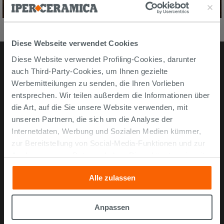
Diese Webseite verwendet Cookies
Diese Website verwendet Profiling-Cookies, darunter
auch Third-Party-Cookies, um Ihnen gezielte
Online kaufen
Werbemitteilungen zu senden, die Ihren Vorlieben
entsprechen. Wir teilen außerdem die Informationen über
Musterstücke
die Art, auf die Sie unsere Website verwenden, mit
unseren Partnern, die sich um die Analyse der
Bestellen Sie mit uns
Internetdaten, Werbung und Sozialen Medien kümmer,
Wie man online kauft
zur Bereitstellung von Social-Media-Funktionen und zur
Lieferzeiten und -kosten
Analyse unseres Datenverkehrs. Diese könnten sie mit
Problemlose lieferung
anderen Informationen, die Sie ihnen geliefert haben oder
Alle zulassen
die sie aufgrund Ihrer Verwendung ihrer Dienste
Widerrufsrecht
gesammelt haben, kombinieren. Falls Sie mehr wissen
FAQ häufig gestellte Fragen
möchten oder Ihre Zustimmung zu allen oder einigen
Anpassen
Cookies verweigern,
hier klicken
oder „Anpassen“. Die
Unternehmen