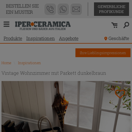
BESTELLEN SIE
GEWERBLICHE
PROFIKUNDE
EIN MUSTER
Produkte
Inspirationen
Angebote
Geschäfte
Ihre Lieblingsimpressionen
Home
\
Inspirationen
Vintage Wohnzimmer mit Parkett dunkelbraun