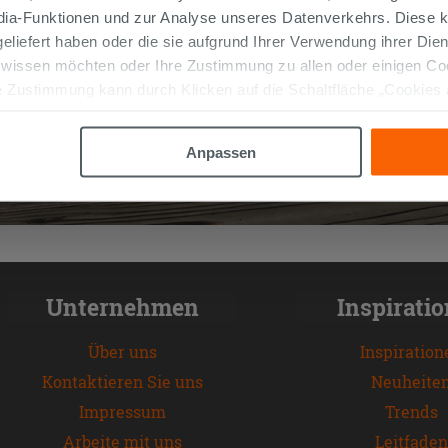
edia-Funktionen und zur Analyse unseres Datenverkehrs. Diese k
 geliefert haben oder die sie aufgrund Ihrer Verwendung ihrer Di
 wissen möchten oder Ihre Zustimmung zu allen oder einigen C
 Zustimmung kann durch Klicken auf die Schaltfläche „Cookies
altfläche "X" klicken, können Sie das Surfen erst nach der Insta
Anpassen
Unternehmen
Inspirati
Über uns
Inspiration
Kontaktieren Sie uns
Neuheite
Impressum
Trends
Arbeite mit uns
Leitfaden