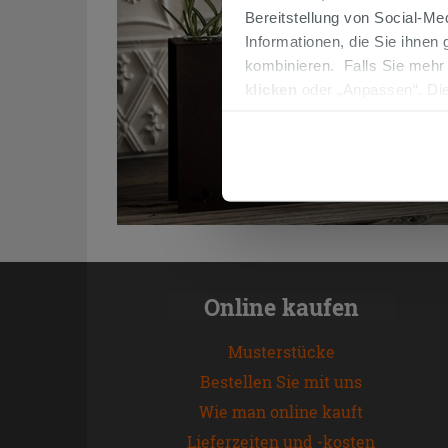
Bereitstellung von Social-M
Informationen, die Sie ihnen
kombinieren. Falls Sie mehr
klicken
oder „Anpassen“. Die
werden. Wenn Sie auf die Sch
Cookies fortsetzen.
Online kaufen
Musterstücke
Bestellen Sie mit uns
Wie man online kauft
Lieferzeiten und -kosten