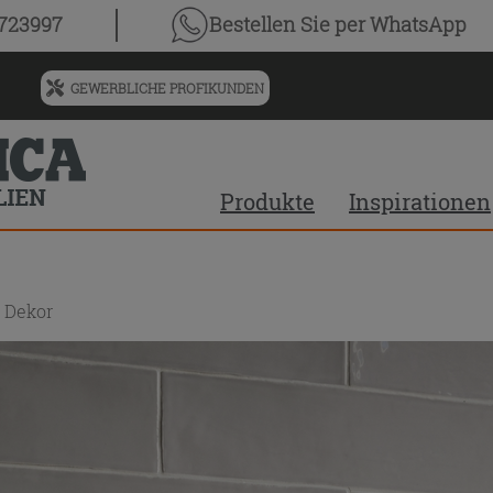
0723997
Bestellen Sie
per WhatsApp
GEWERBLICHE PROFIKUNDEN
Menü
für
vorgeschlagenen
Siteinhalt
Produkte
Inspirationen
und
Suchprotokoll
 Dekor