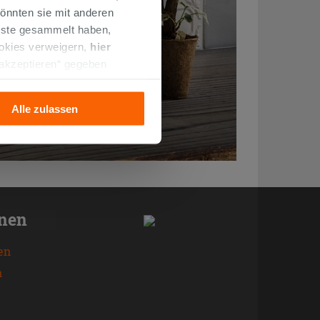
önnten sie mit anderen
enste gesammelt haben,
ookies verweigern,
hier
 akzeptieren“ gegeben
llation der technischen
Alle zulassen
onen
en
n