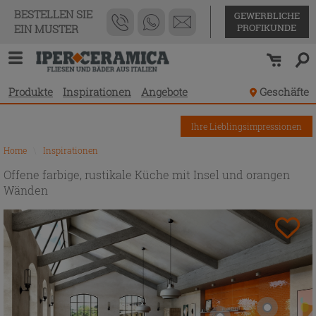
BESTELLEN SIE
GEWERBLICHE
PROFIKUNDE
EIN MUSTER
Produkte
Inspirationen
Angebote
Geschäfte
Ihre Lieblingsimpressionen
Home
\
Inspirationen
Offene farbige, rustikale Küche mit Insel und orangen
Wänden