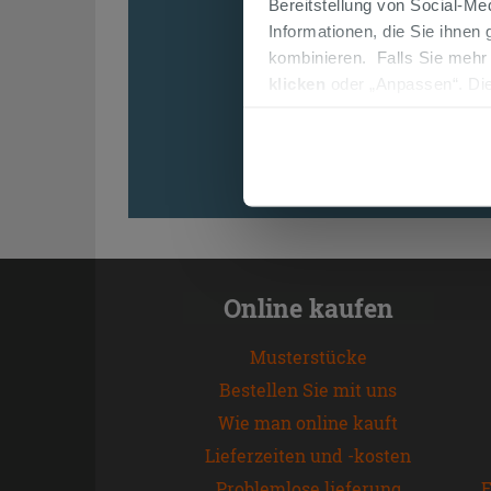
Bereitstellung von Social-M
Informationen, die Sie ihnen
kombinieren. Falls Sie mehr
klicken
oder „Anpassen“. Die
werden. Wenn Sie auf die Sch
Cookies fortsetzen.
Online kaufen
Musterstücke
Bestellen Sie mit uns
Wie man online kauft
Lieferzeiten und -kosten
Problemlose lieferung
E