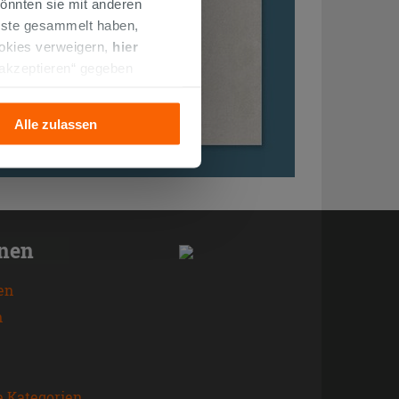
önnten sie mit anderen
enste gesammelt haben,
ookies verweigern,
hier
 akzeptieren“ gegeben
llation der technischen
Alle zulassen
onen
en
n
e Kategorien