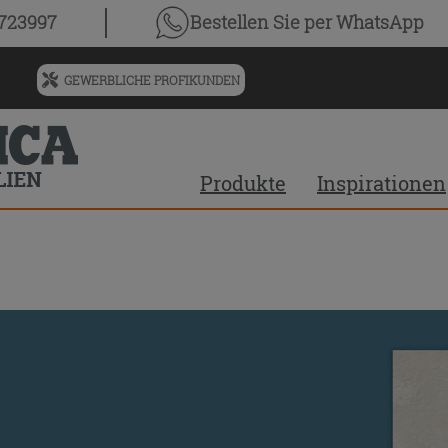
0723997
Bestellen Sie
per WhatsApp
GEWERBLICHE PROFIKUNDEN
Menü
für
vorgeschlagenen
Siteinhalt
Produkte
Inspirationen
und
Suchprotokoll