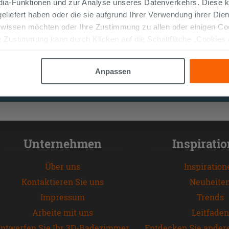
edia-Funktionen und zur Analyse unseres Datenverkehrs. Diese k
 geliefert haben oder die sie aufgrund Ihrer Verwendung ihrer Di
 wissen möchten oder Ihre Zustimmung zu allen oder einigen C
 Zustimmung kann durch Klicken auf die Schaltfläche „Cookies
altfläche "X" klicken, können Sie das Surfen erst nach der Insta
Anpassen
Unternehmen
Inspirati
Über uns
Inspiration
Kontaktieren Sie uns
Neuheite
Impressum
Trends
Arbeite mit uns
Leitfaden
ntwerfen Sie Ihr 3D-Badezimmer
Entdecken Sie ander