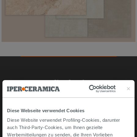
Online kaufen
Musterstücke
Bestellen Sie mit uns
Diese Webseite verwendet Cookies
Wie man online kauft
Diese Website verwendet Profiling-Cookies, darunter
Lieferzeiten und -kosten
auch Third-Party-Cookies, um Ihnen gezielte
Problemlose lieferung
Werbemitteilungen zu senden, die Ihren Vorlieben