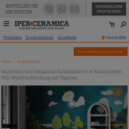
BESTELLEN SIE
GEWERBLICHE
PROFIKUNDE
EIN MUSTER
Produkte
Inspirationen
Angebote
Geschäfte
Ihre Lieblingsimpressionen
Home
\
Inspirationen
Modernes und elegantes Schlafzimmer in klassischem
Stil. Wandverkleidung mit Tapeten.