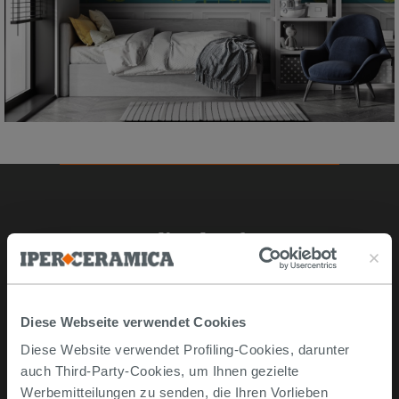
Online kaufen
Musterstücke
Bestellen Sie mit uns
Diese Webseite verwendet Cookies
Wie man online kauft
Diese Website verwendet Profiling-Cookies, darunter
Lieferzeiten und -kosten
auch Third-Party-Cookies, um Ihnen gezielte
Problemlose lieferung
Werbemitteilungen zu senden, die Ihren Vorlieben