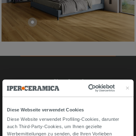
Online kaufen
Musterstücke
Bestellen Sie mit uns
Diese Webseite verwendet Cookies
Wie man online kauft
Diese Website verwendet Profiling-Cookies, darunter
Lieferzeiten und -kosten
auch Third-Party-Cookies, um Ihnen gezielte
Problemlose lieferung
Werbemitteilungen zu senden, die Ihren Vorlieben