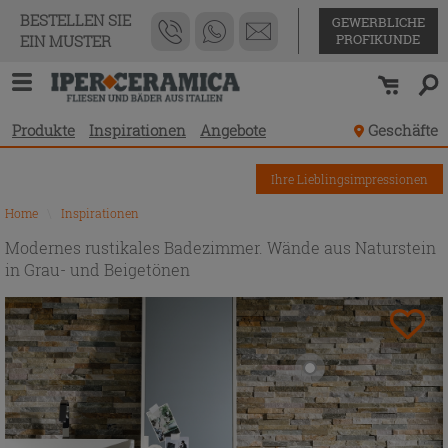
BESTELLEN SIE
GEWERBLICHE
PROFIKUNDE
EIN MUSTER
Produkte
Inspirationen
Angebote
Geschäfte
Ihre Lieblingsimpressionen
Home
\
Inspirationen
Modernes rustikales Badezimmer. Wände aus Naturstein
in Grau- und Beigetönen