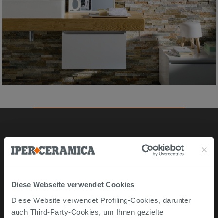
Online kaufen
Musterstücke
Bestellen Sie mit uns
Diese Webseite verwendet Cookies
Wie man online kauft
Diese Website verwendet Profiling-Cookies, darunter
auch Third-Party-Cookies, um Ihnen gezielte
Lieferzeiten und -kosten