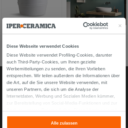
Hänge-/Aufsatzwaschbeck
TOPSY TOP cm 120x48xH8
en Bacile Ø46,5 cm H30 aus
EICHE LARIX
glänzender weißer Keramik
Diese Webseite verwendet Cookies
Diese Website verwendet Profiling-Cookies, darunter
auch Third-Party-Cookies, um Ihnen gezielte
Werbemitteilungen zu senden, die Ihren Vorlieben
entsprechen. Wir teilen außerdem die Informationen über
die Art, auf die Sie unsere Website verwenden, mit
Online kaufen
unseren Partnern, die sich um die Analyse der
Internetdaten, Werbung und Sozialen Medien kümmer,
Musterstücke
zur Bereitstellung von Social-Media-Funktionen und zur
Analyse unseres Datenverkehrs. Diese könnten sie mit
Bestellen Sie mit uns
anderen Informationen, die Sie ihnen geliefert haben oder
Wie man online kauft
Alle zulassen
die sie aufgrund Ihrer Verwendung ihrer Dienste